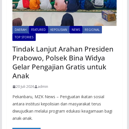
DAERAH
FEATURED
KEPOLISIAN
NEWS
REGIONAL
TOP STORIES
Tindak Lanjut Arahan Presiden
Prabowo, Polsek Bina Widya
Gelar Pengajian Gratis untuk
Anak
20 Juli 2026
admin
Pekanbaru, MZK News – Penguatan ikatan sosial
antara institusi kepolisian dan masyarakat terus
diwujudkan melalui program edukasi keagamaan bagi
anak-anak.