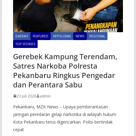
DAERAH
FEATURED
KEPOLISIAN
NEWS
REGIONAL
TOP STORIES
Gerebek Kampung Terendam,
Satres Narkoba Polresta
Pekanbaru Ringkus Pengedar
dan Perantara Sabu
23 Juli 2026
admin
Pekanbaru, MZK News – Upaya pemberantasan
jaringan peredaran gelap narkotika di wilayah hukum
Kota Pekanbaru terus digencarkan. Polisi bertindak
cepat