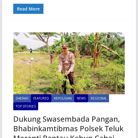
Read More
DAERAH
FEATURED
KEPOLISIAN
NEWS
REGIONAL
TOP STORIES
Dukung Swasembada Pangan,
Bhabinkamtibmas Polsek Teluk
Meranti Pantau Kebun Cabai