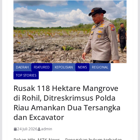
DAERAH
FEATURED
KEPOLISIAN
NEWS
REGIONAL
TOP STORIES
Rusak 118 Hektare Mangrove
di Rohil, Ditreskrimsus Polda
Riau Amankan Dua Tersangka
dan Excavator
24 Juli 2026
admin
Rokan Hilir, MZK News – Penegakan hukum terhadap