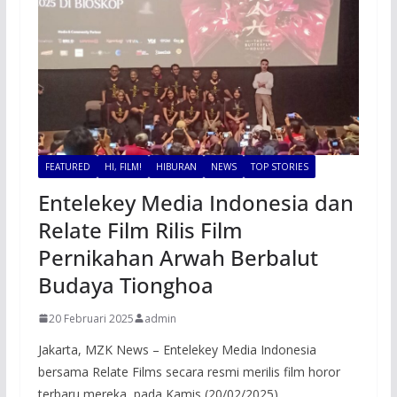
FEATURED
HI, FILM!
HIBURAN
NEWS
TOP STORIES
Entelekey Media Indonesia dan
Relate Film Rilis Film
Pernikahan Arwah Berbalut
Budaya Tionghoa
20 Februari 2025
admin
Jakarta, MZK News – Entelekey Media Indonesia
bersama Relate Films secara resmi merilis film horor
terbaru mereka, pada Kamis (20/02/2025)