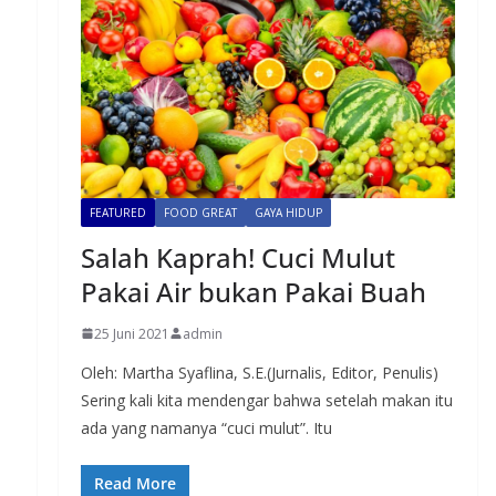
FEATURED
FOOD GREAT
GAYA HIDUP
Salah Kaprah! Cuci Mulut
Pakai Air bukan Pakai Buah
25 Juni 2021
admin
Oleh: Martha Syaflina, S.E.(Jurnalis, Editor, Penulis)
Sering kali kita mendengar bahwa setelah makan itu
ada yang namanya “cuci mulut”. Itu
Read More