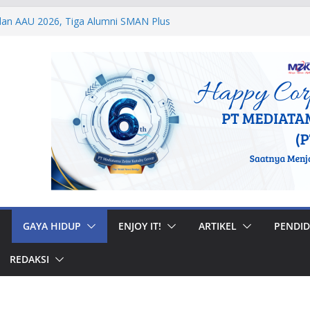
i Internasional, Personel Lanud Sulaiman
 Peserta World Boomerang Championship
dan AAU 2026, Tiga Alumni SMAN Plus
estasi Membanggakan
egal di Musi Banyuasin, Efriadi Buka Suara
an Putusan PA
2 Taruna Akpol Dampingi Siswa Sekolah
 Taruna Bhakti 2026
anan Prajurit, Kodaeral V Hadiri Syukuran
BRI Surabaya
GAYA HIDUP
ENJOY IT!
ARTIKEL
PENDID
REDAKSI