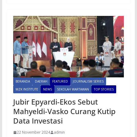
BERANDA
DAERAH
FEATURED
JOURNALISM SERIES
MZK INSTITUTE
NEWS
SEKOLAH WARTAWAN
TOP STORIES
Jubir Epyardi-Ekos Sebut
Mahyeldi-Vasko Curang Kutip
Data Investasi
22 November 2024
admin