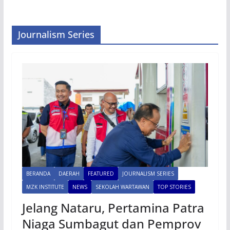
Journalism Series
BERANDA
DAERAH
FEATURED
JOURNALISM SERIES
MZK INSTITUTE
NEWS
SEKOLAH WARTAWAN
TOP STORIES
Jelang Nataru, Pertamina Patra
Niaga Sumbagut dan Pemprov