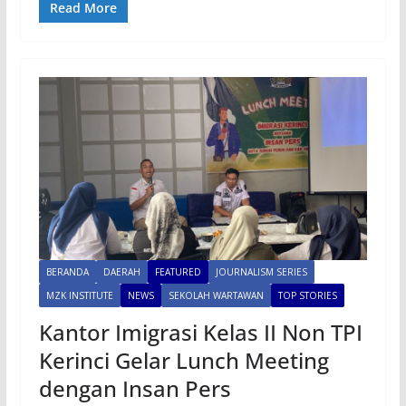
Read More
BERANDA
DAERAH
FEATURED
JOURNALISM SERIES
MZK INSTITUTE
NEWS
SEKOLAH WARTAWAN
TOP STORIES
Kantor Imigrasi Kelas II Non TPI
Kerinci Gelar Lunch Meeting
dengan Insan Pers