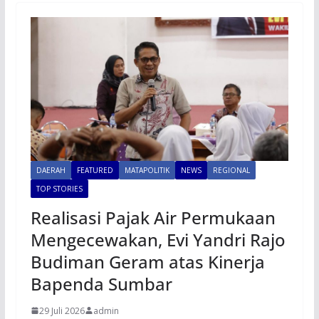
DAERAH
FEATURED
MATAPOLITIK
NEWS
REGIONAL
TOP STORIES
Realisasi Pajak Air Permukaan
Mengecewakan, Evi Yandri Rajo
Budiman Geram atas Kinerja
Bapenda Sumbar
29 Juli 2026
admin