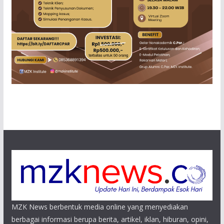
MZK News berbentuk media online yang menyediakan
berbagai informasi berupa berita, artikel, iklan, hiburan, opini,