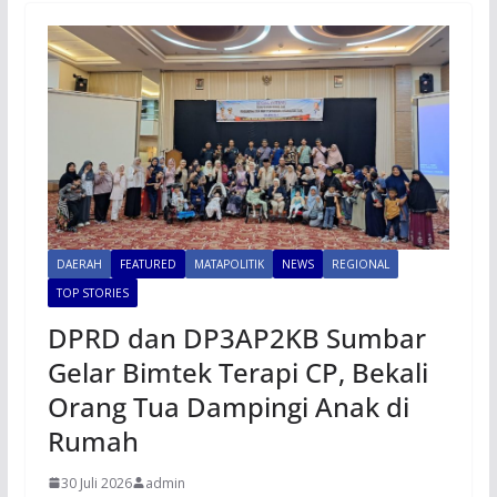
DAERAH
FEATURED
MATAPOLITIK
NEWS
REGIONAL
TOP STORIES
DPRD dan DP3AP2KB Sumbar
Gelar Bimtek Terapi CP, Bekali
Orang Tua Dampingi Anak di
Rumah
30 Juli 2026
admin