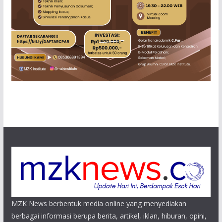
MZK News berbentuk media online yang menyediakan
berbagai informasi berupa berita, artikel, iklan, hiburan, opini,