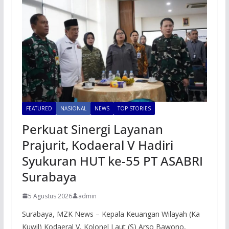
FEATURED
NASIONAL
NEWS
TOP STORIES
Perkuat Sinergi Layanan
Prajurit, Kodaeral V Hadiri
Syukuran HUT ke-55 PT ASABRI
Surabaya
5 Agustus 2026
admin
Surabaya, MZK News – Kepala Keuangan Wilayah (Ka
Kuwil) Kodaeral V, Kolonel Laut (S) Arso Bawono,