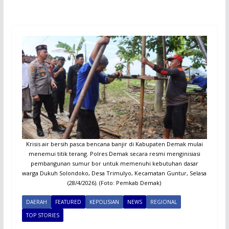
Krisis air bersih pasca bencana banjir di Kabupaten Demak mulai
menemui titik terang. Polres Demak secara resmi menginisiasi
pembangunan sumur bor untuk memenuhi kebutuhan dasar
warga Dukuh Solondoko, Desa Trimulyo, Kecamatan Guntur, Selasa
(28/4/2026). (Foto: Pemkab Demak)
DAERAH
FEATURED
KEPOLISIAN
NEWS
REGIONAL
TOP STORIES