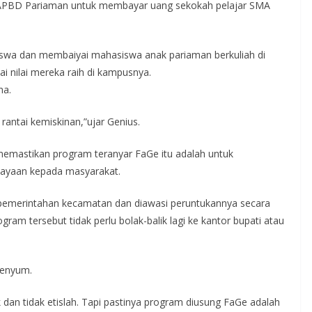
APBD Pariaman untuk membayar uang sekokah pelajar SMA
wa dan membaiyai mahasiswa anak pariaman berkuliah di
i nilai mereka raih di kampusnya.
na.
antai kemiskinan,”ujar Genius.
 memastikan program teranyar FaGe itu adalah untuk
ayaan kepada masyarakat.
 pemerintahan kecamatan dan diawasi peruntukannya secara
am tersebut tidak perlu bolak-balik lagi ke kantor bupati atau
senyum.
ok dan tidak etislah. Tapi pastinya program diusung FaGe adalah