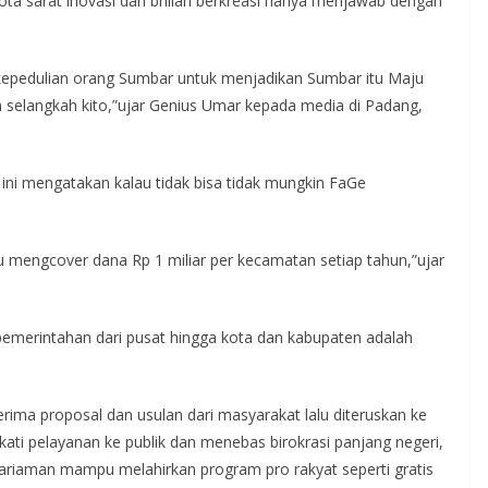
ta sarat inovasi dan brilian berkreasi hanya menjawab dengan
 kepedulian orang Sumbar untuk menjadikan Sumbar itu Maju
selangkah kito,”ujar Genius Umar kepada media di Padang,
ini mengatakan kalau tidak bisa tidak mungkin FaGe
engcover dana Rp 1 miliar per kecamatan setiap tahun,”ujar
merintahan dari pusat hingga kota dan kabupaten adalah
ima proposal dan usulan dari masyarakat lalu diteruskan ke
i pelayanan ke publik dan menebas birokrasi panjang negeri,
 Pariaman mampu melahirkan program pro rakyat seperti gratis