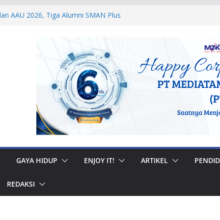
dan AAU 2026, Tiga Alumni SMAN Plus
estasi Membanggakan
egal di Musi Banyuasin, Efriadi Buka Suara
an Putusan PA
2 Taruna Akpol Dampingi Siswa Sekolah
 Taruna Bhakti 2026
anan Prajurit, Kodaeral V Hadiri Syukuran
BRI Surabaya
i Internasional, Personel Lanud Sulaiman
 Peserta World Boomerang Championship
GAYA HIDUP
ENJOY IT!
ARTIKEL
PENDID
REDAKSI