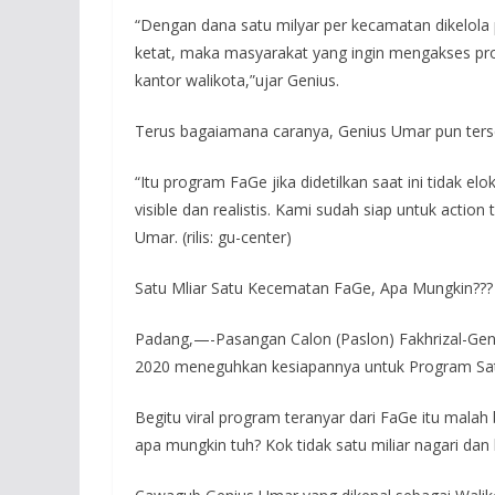
“Dengan dana satu milyar per kecamatan dikelol
ketat, maka masyarakat yang ingin mengakses progr
kantor walikota,”ujar Genius.
Terus bagaiamana caranya, Genius Umar pun ter
“Itu program FaGe jika didetilkan saat ini tidak el
visible dan realistis. Kami sudah siap untuk acti
Umar. (rilis: gu-center)
Satu Mliar Satu Kecematan FaGe, Apa Mungkin???
Padang,—-Pasangan Calon (Paslon) Fakhrizal-Ge
2020 meneguhkan kesiapannya untuk Program Satu
Begitu viral program teranyar dari FaGe itu mal
apa mungkin tuh? Kok tidak satu miliar nagari dan