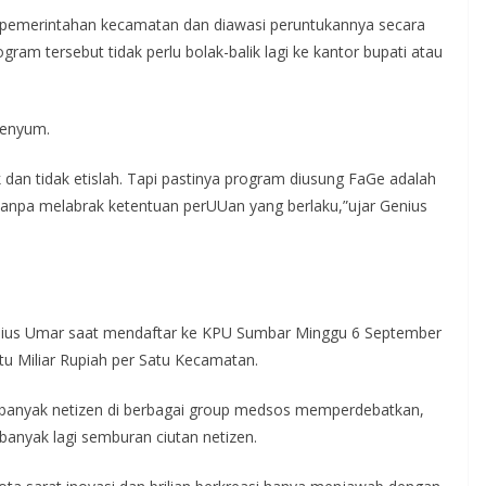
a pemerintahan kecamatan dan diawasi peruntukannya secara
am tersebut tidak perlu bolak-balik lagi ke kantor bupati atau
senyum.
ok dan tidak etislah. Tapi pastinya program diusung FaGe adalah
on tanpa melabrak ketentuan perUUan yang berlaku,”ujar Genius
nius Umar saat mendaftar ke KPU Sumbar Minggu 6 September
 Miliar Rupiah per Satu Kecamatan.
ah banyak netizen di berbagai group medsos memperdebatkan,
 banyak lagi semburan ciutan netizen.