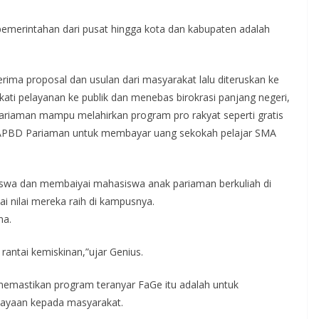
merintahan dari pusat hingga kota dan kabupaten adalah
ima proposal dan usulan dari masyarakat lalu diteruskan ke
i pelayanan ke publik dan menebas birokrasi panjang negeri,
 Pariaman mampu melahirkan program pro rakyat seperti gratis
APBD Pariaman untuk membayar uang sekokah pelajar SMA
wa dan membaiyai mahasiswa anak pariaman berkuliah di
i nilai mereka raih di kampusnya.
na.
antai kemiskinan,”ujar Genius.
 memastikan program teranyar FaGe itu adalah untuk
ayaan kepada masyarakat.