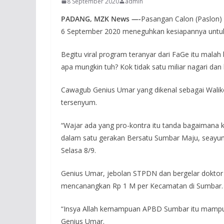
8 September 2020
admin
PADANG, MZK News —-
Pasangan Calon (Paslon)
6 September 2020 meneguhkan kesiapannya untuk
Begitu viral program teranyar dari FaGe itu mal
apa mungkin tuh? Kok tidak satu miliar nagari dan
Cawagub Genius Umar yang dikenal sebagai Waliko
tersenyum.
“Wajar ada yang pro-kontra itu tanda bagaimana
dalam satu gerakan Bersatu Sumbar Maju, seayun 
Selasa 8/9.
Genius Umar, jebolan STPDN dan bergelar doktor 
mencanangkan Rp 1 M per Kecamatan di Sumbar.
“Insya Allah kemampuan APBD Sumbar itu mampu m
Genius Umar.