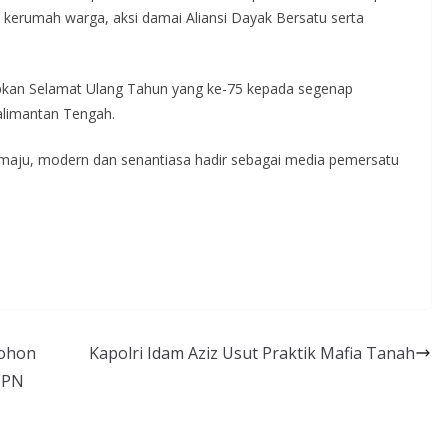
kerumah warga, aksi damai Aliansi Dayak Bersatu serta
apkan Selamat Ulang Tahun yang ke-75 kepada segenap
alimantan Tengah.
n maju, modern dan senantiasa hadir sebagai media pemersatu
mohon
Kapolri Idam Aziz Usut Praktik Mafia Tanah
 PN