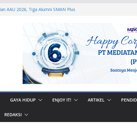
dan AAU 2026, Tiga Alumni SMAN Plus
estasi Membanggakan
egal di Musi Banyuasin, Efriadi Buka Suara
an Putusan PA
2 Taruna Akpol Dampingi Siswa Sekolah
 Taruna Bhakti 2026
anan Prajurit, Kodaeral V Hadiri Syukuran
BRI Surabaya
i Internasional, Personel Lanud Sulaiman
 Peserta World Boomerang Championship
GAYA HIDUP
ENJOY IT!
ARTIKEL
PENDID
REDAKSI