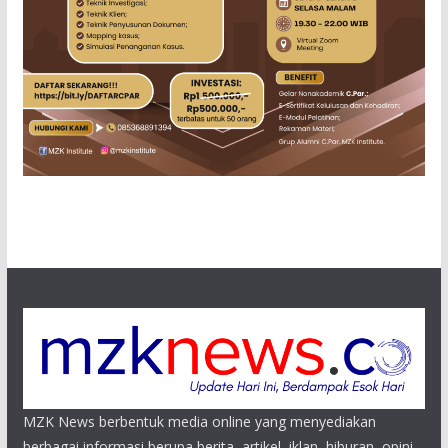
MZK News berbentuk media online yang menyediakan
berbagai informasi berupa berita, artikel, iklan, hiburan, opini,