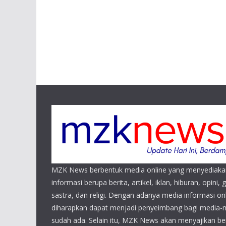
MZK News berbentuk media online yang menyediaka
informasi berupa berita, artikel, iklan, hiburan, opini, 
sastra, dan religi. Dengan adanya media informasi 
diharapkan dapat menjadi penyeimbang bagi media-
sudah ada. Selain itu, MZK News akan menyajikan beri