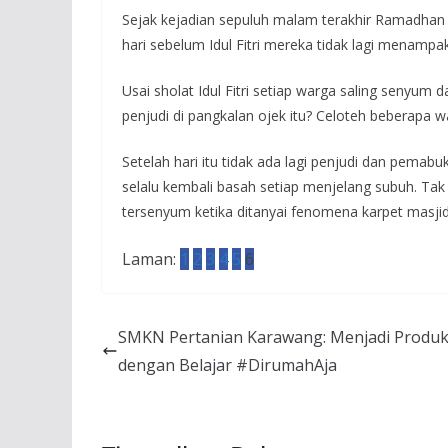
Sejak kejadian sepuluh malam terakhir Ramadhan 
hari sebelum Idul Fitri mereka tidak lagi menamp
Usai sholat Idul Fitri setiap warga saling senyum
penjudi di pangkalan ojek itu? Celoteh beberapa
Setelah hari itu tidak ada lagi penjudi dan pemabu
selalu kembali basah setiap menjelang subuh. Ta
tersenyum ketika ditanyai fenomena karpet masji
Laman:
1
2
3
4
5
6
SMKN Pertanian Karawang: Menjadi Produk
dengan Belajar #DirumahAja