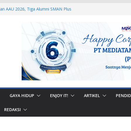
dan AAU 2026, Tiga Alumni SMAN Plus
stasi Membanggakan
egal di Musi Banyuasin, Efriadi Buka Suara
an Putusan PA
 Taruna Akpol Dampingi Siswa Sekolah
Taruna Bhakti 2026
anan Prajurit, Kodaeral V Hadiri Syukuran
BRI Surabaya
 Internasional, Personel Lanud Sulaiman
 Peserta World Boomerang Championship
GAYA HIDUP
ENJOY IT!
ARTIKEL
PENDID
REDAKSI