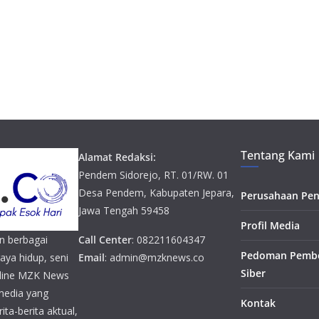
Tentang Kami
Alamat Redaksi:
Pendem Sidorejo, RT. 01/RW. 01
Desa Pendem, Kabupaten Jepara,
Perusahaan Pen
Jawa Tengah 59458
Profil Media
n berbagai
Call Center
: 082211604347
Pedoman Pembe
gaya hidup, seni
Email
: admin@mzknews.co
Siber
online MZK News
media yang
Kontak
ta-berita aktual,