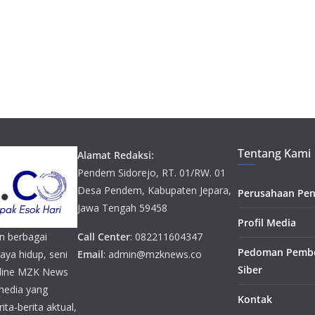
Tentang Kami
Alamat Redaksi:
Pendem Sidorejo, RT. 01/RW. 01
Desa Pendem, Kabupaten Jepara,
Perusahaan Pen
Jawa Tengah 59458
Profil Media
n berbagai
Call Center
: 082211604347
Pedoman Pembe
gaya hidup, seni
Email
: admin@mzknews.co
Siber
online MZK News
media yang
Kontak
ta-berita aktual,