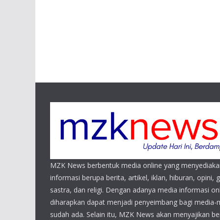
MZK News berbentuk media online yang menyediaka
informasi berupa berita, artikel, iklan, hiburan, opini, 
sastra, dan religi. Dengan adanya media informasi 
diharapkan dapat menjadi penyeimbang bagi media-
sudah ada. Selain itu, MZK News akan menyajikan beri