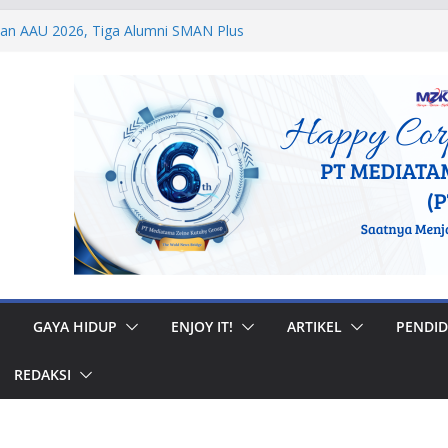
dan AAU 2026, Tiga Alumni SMAN Plus
stasi Membanggakan
egal di Musi Banyuasin, Efriadi Buka Suara
an Putusan PA
 Taruna Akpol Dampingi Siswa Sekolah
Taruna Bhakti 2026
anan Prajurit, Kodaeral V Hadiri Syukuran
BRI Surabaya
 Internasional, Personel Lanud Sulaiman
 Peserta World Boomerang Championship
GAYA HIDUP
ENJOY IT!
ARTIKEL
PENDID
REDAKSI