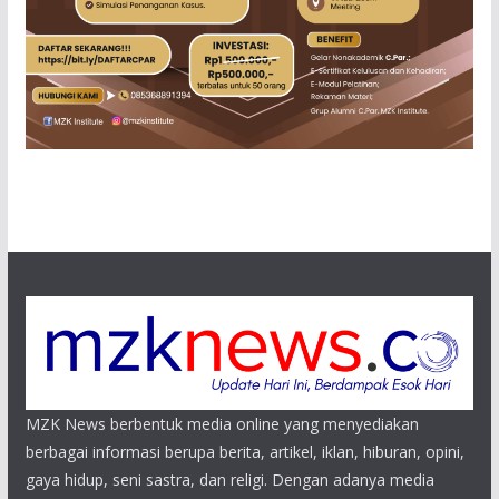
MZK News berbentuk media online yang menyediakan
berbagai informasi berupa berita, artikel, iklan, hiburan, opini,
gaya hidup, seni sastra, dan religi. Dengan adanya media