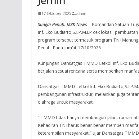
Jernih
17 Oktober 2025
admin
‎Sungai Penuh, MZK News
– Komandan Satuan Tuga
Inf. Eko Budiarto,S.I.P.M.I.P cek lokasi pembuata
program tersebut termasuk program TNI Manung
Penuh. Pada Jum’at 17/10/2025
‎Kunjungan Dansatgas TMMD Letkol Inf. Eko Budiar
berjalan sesuai rencana serta memberikan manfa
‎Dansatgas TMMD Letkol Inf. Eko Budiarto,S.I.
pembangunan infrastruktur, melainkan juga ten
olahraga untuk masyarakat.
‎“ TMMD tidak hanya membangun jalan, rumah at
Kehadiran TNI harus benar-benar memberi manfaat
keterampilan masyarakat,” ujar Dansatgas TMMD 