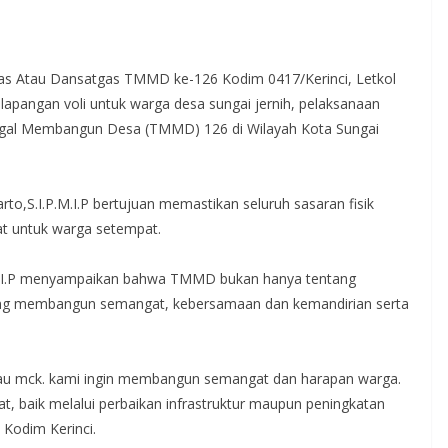
s Atau Dansatgas TMMD ke-126 Kodim 0417/Kerinci, Letkol
n lapangan voli untuk warga desa sungai jernih, pelaksanaan
gal Membangun Desa (TMMD) 126 di Wilayah Kota Sungai
to,S.I.P.M.I.P bertujuan memastikan seluruh sasaran fisik
at untuk warga setempat.
P.M.I.P menyampaikan bahwa TMMD bukan hanya tentang
tang membangun semangat, kebersamaan dan kemandirian serta
au mck. kami ingin membangun semangat dan harapan warga.
, baik melalui perbaikan infrastruktur maupun peningkatan
Kodim Kerinci.