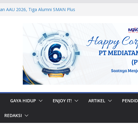
dan AAU 2026, Tiga Alumni SMAN Plus
stasi Membanggakan
egal di Musi Banyuasin, Efriadi Buka Suara
an Putusan PA
 Taruna Akpol Dampingi Siswa Sekolah
Taruna Bhakti 2026
anan Prajurit, Kodaeral V Hadiri Syukuran
BRI Surabaya
 Internasional, Personel Lanud Sulaiman
 Peserta World Boomerang Championship
GAYA HIDUP
ENJOY IT!
ARTIKEL
PENDID
REDAKSI