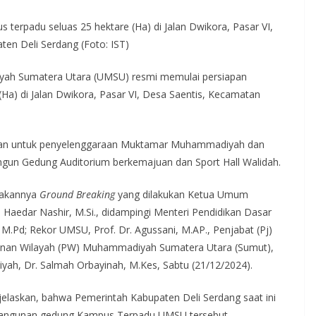
erpadu seluas 25 hektare (Ha) di Jalan Dwikora, Pasar VI,
en Deli Serdang (Foto: IST)
yah Sumatera Utara (UMSU) resmi memulai persiapan
a) di Jalan Dwikora, Pasar VI, Desa Saentis, Kecamatan
pkan untuk penyelenggaraan Muktamar Muhammadiyah dan
ngun Gedung Auditorium berkemajuan dan Sport Hall Walidah.
nakannya
Ground Breaking
yang dilakukan Ketua Umum
Haedar Nashir, M.Si., didampingi Menteri Pendidikan Dasar
 M.Pd; Rekor UMSU, Prof. Dr. Agussani, M.AP., Penjabat (Pj)
mpinan Wilayah (PW) Muhammadiyah Sumatera Utara (Sumut),
iyah, Dr. Salmah Orbayinah, M.Kes, Sabtu (21/12/2024).
elaskan, bahwa Pemerintah Kabupaten Deli Serdang saat ini
bangunan gedung Kampus Terpadu UMSU tersebut.