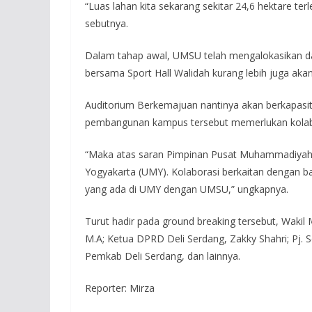
“Luas lahan kita sekarang sekitar 24,6 hektare ter
sebutnya.
Dalam tahap awal, UMSU telah mengalokasikan da
bersama Sport Hall Walidah kurang lebih juga aka
Auditorium Berkemajuan nantinya akan berkapasita
pembangunan kampus tersebut memerlukan kolab
“Maka atas saran Pimpinan Pusat Muhammadiyah
Yogyakarta (UMY). Kolaborasi berkaitan dengan ba
yang ada di UMY dengan UMSU,” ungkapnya.
Turut hadir pada ground breaking tersebut, Wakil
M.A; Ketua DPRD Deli Serdang, Zakky Shahri; Pj. 
Pemkab Deli Serdang, dan lainnya.
Reporter: Mirza