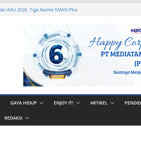
dan AAU 2026, Tiga Alumni SMAN Plus
estasi Membanggakan
egal di Musi Banyuasin, Efriadi Buka Suara
an Putusan PA
2 Taruna Akpol Dampingi Siswa Sekolah
 Taruna Bhakti 2026
anan Prajurit, Kodaeral V Hadiri Syukuran
BRI Surabaya
i Internasional, Personel Lanud Sulaiman
 Peserta World Boomerang Championship
GAYA HIDUP
ENJOY IT!
ARTIKEL
PENDID
REDAKSI