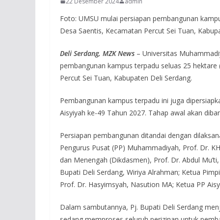
22 Desember 2024
admin
Foto: UMSU mulai persiapan pembangunan kampus t
Desa Saentis, Kecamatan Percut Sei Tuan, Kabupat
Deli Serdang, MZK News
– Universitas Muhammadi
pembangunan kampus terpadu seluas 25 hektare (H
Percut Sei Tuan, Kabupaten Deli Serdang.
Pembangunan kampus terpadu ini juga dipersia
Aisyiyah ke-49 Tahun 2027. Tahap awal akan diba
Persiapan pembangunan ditandai dengan dilaksa
Pengurus Pusat (PP) Muhammadiyah, Prof. Dr. KH 
dan Menengah (Dikdasmen), Prof. Dr. Abdul Mu’ti,
Bupati Deli Serdang, Wiriya Alrahman; Ketua Pi
Prof. Dr. Hasyimsyah, Nasution MA; Ketua PP Aisy
Dalam sambutannya, Pj. Bupati Deli Serdang menj
sedang memproses seluruh perizinan untuk pem