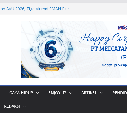
dan AAU 2026, Tiga Alumni SMAN Plus
estasi Membanggakan
egal di Musi Banyuasin, Efriadi Buka Suara
an Putusan PA
2 Taruna Akpol Dampingi Siswa Sekolah
 Taruna Bhakti 2026
anan Prajurit, Kodaeral V Hadiri Syukuran
BRI Surabaya
i Internasional, Personel Lanud Sulaiman
 Peserta World Boomerang Championship
GAYA HIDUP
ENJOY IT!
ARTIKEL
PENDID
REDAKSI