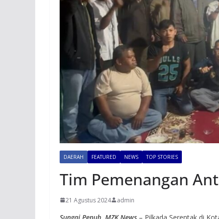
DAERAH
FEATURED
NEWS
TOP STORIES
Tim Pemenangan Anto
21 Agustus 2024
admin
Sungai Penuh, MZK News
– Pilkada Serentak di Ko