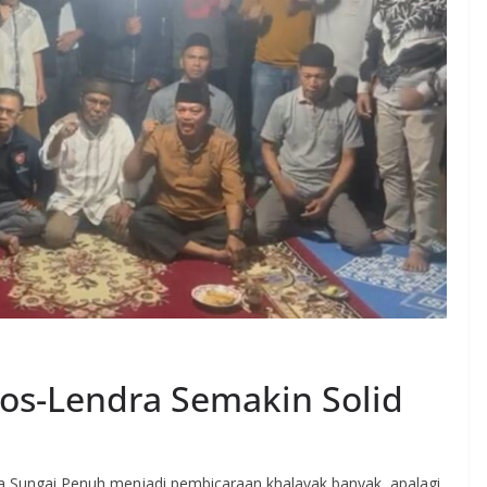
s-Lendra Semakin Solid
ta Sungai Penuh menjadi pembicaraan khalayak banyak, apalagi