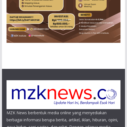
MZK News berbentuk media online yang menyediakan
berbagai informasi berupa berita, artikel, iklan, hiburan, opini,
gaya hidup, seni sastra, dan religi. Dengan adanya media