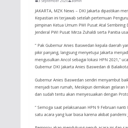
3 September 2020
admin
JAKARTA, MZK News – DKI Jakarta dipastikan menj
Kepastian ini terjawab setelah pertemuan Pengur
pimpinan Ketua Umum PWI Pusat Atal Sembiring 
Jenderal PWI Pusat Mirza Zuhaldi serta Panitia us
” Pak Gubernur Anies Baswedan kepala daerah ya
pikir panjang, langsung menyetujui Jakarta menj
mengusulkan Ancol sebagai lokasi HPN 2021,” uc
Gubernur DKI Jakarta Anies Baswedan di Balaikota
Gubernur Anies Baswedan sendiri menyambut baik
menjadi tuan rumah, Meskipun demikian gelaran H
dan sudah tentu akan menyesuaikan dengan Proto
” Semoga saat pelaksanaan HPN 9 Februari nanti 
satu acara yang luar biasa karena akibat pandemi 
Pemprov akan mendukung penuh acara ini dan say