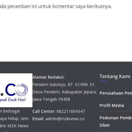
ada peramban ini untuk komentar saya berikutnya.
Tentang Kami
Alamat Redaksi:
Pendem Sidorejo, RT. 01/RW. 01
Desa Pendem, Kabupaten Jepara,
Perusahaan Pen
Jawa Tengah 59458
Profil Media
n berbagai
Call Center
: 082211604347
Pedoman Pembe
gaya hidup, seni
Email
: admin@mzknews.co
Siber
online MZK News