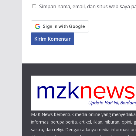
Simpan nama, email, dan situs web saya p
MZK News berbentuk media online yang menyediaka
informasi berupa berita, artikel, iklan, hiburan, opini, 
sastra, dan religi. Dengan adanya media informasi 