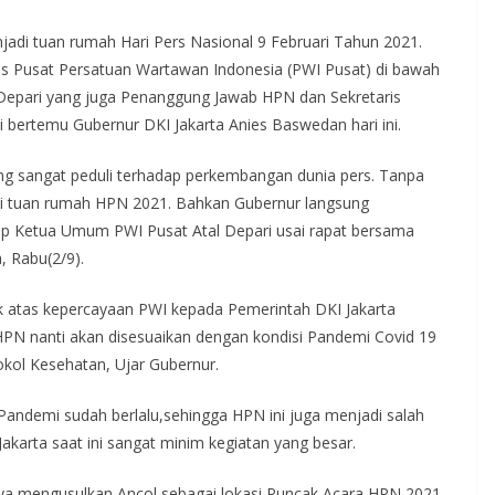
adi tuan rumah Hari Pers Nasional 9 Februari Tahun 2021.
us Pusat Persatuan Wartawan Indonesia (PWI Pusat) di bawah
Depari yang juga Penanggung Jawab HPN dan Sekretaris
ai bertemu Gubernur DKI Jakarta Anies Baswedan hari ini.
ng sangat peduli terhadap perkembangan dunia pers. Tanpa
adi tuan rumah HPN 2021. Bahkan Gubernur langsung
ap Ketua Umum PWI Pusat Atal Depari usai rapat bersama
, Rabu(2/9).
 atas kepercayaan PWI kepada Pemerintah DKI Jakarta
PN nanti akan disesuaikan dengan kondisi Pandemi Covid 19
kol Kesehatan, Ujar Gubernur.
Pandemi sudah berlalu,sehingga HPN ini juga menjadi salah
Jakarta saat ini sangat minim kegiatan yang besar.
a mengusulkan Ancol sebagai lokasi Puncak Acara HPN 2021.