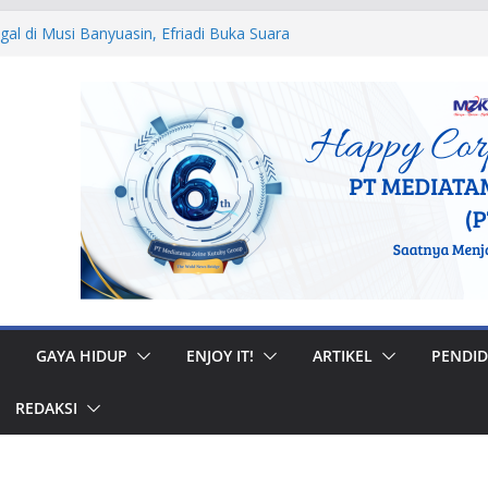
egal di Musi Banyuasin, Efriadi Buka Suara
n Putusan PA
 Ular dan Tawon, Damkar Sungai Penuh
Non-Kebakaran
dah Rumah di Gunung Kerinci, Anggota
astikan Bantuan Tepat Sasaran
W, Bupati Bursah Zarnubi Inisiasi
ih di Kota Lahat
 Muhidi Ajak Masyarakat Bangun
ntuk Jaga Ketertiban Sosial
GAYA HIDUP
ENJOY IT!
ARTIKEL
PENDID
REDAKSI