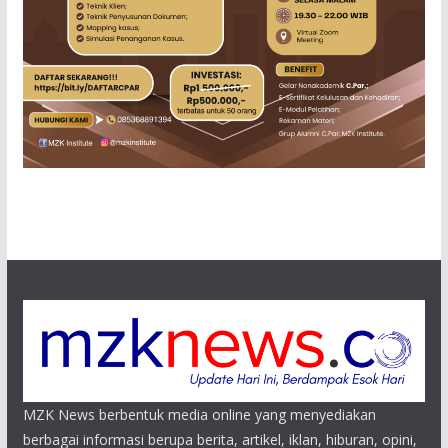
MZK News berbentuk media online yang menyediakan
berbagai informasi berupa berita, artikel, iklan, hiburan, opini,