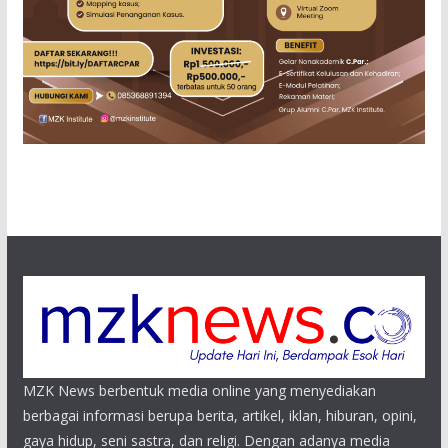
MZK News berbentuk media online yang menyediakan
berbagai informasi berupa berita, artikel, iklan, hiburan, opini,
gaya hidup, seni sastra, dan religi. Dengan adanya media