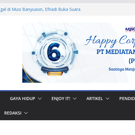
egal di Musi Banyuasin, Efriadi Buka Suara
an Putusan PA
 Ular dan Tawon, Damkar Sungai Penuh
Non-Kebakaran
dah Rumah di Gunung Kerinci, Anggota
astikan Bantuan Tepat Sasaran
W, Bupati Bursah Zarnubi Inisiasi
ih di Kota Lahat
r Muhidi Ajak Masyarakat Bangun
ntuk Jaga Ketertiban Sosial
GAYA HIDUP
ENJOY IT!
ARTIKEL
PENDID
REDAKSI