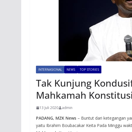
INTERNASIONAL
NEWS
TOP STORIES
Tak Kunjung Kondusif
Mahkamah Konstitusi
13 Juli 2020
admin
PADANG, MZK News
– Buntut dari ketegangan yan
yaitu Ibrahim Boubacakar Keita Pada Minggu wa