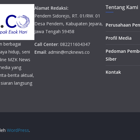
Tentang Kami
Alamat Redaksi:
Pendem Sidorejo, RT. 01/RW. 01
Desa Pendem, Kabupaten Jepara,
Perusahaan Pen
Jawa Tengah 59458
Profil Media
n berbagai
Call Center
: 082211604347
Pedoman Pembe
gaya hidup, seni
Email
: admin@mzknews.co
Siber
online MZK News
media yang
Kontak
ta-berita aktual,
n siaran langsung
oleh
WordPress
.