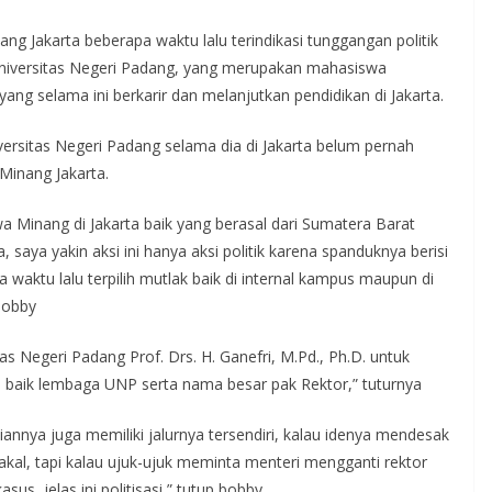
g Jakarta beberapa waktu lalu terindikasi tunggangan politik
iversitas Negeri Padang, yang merupakan mahasiswa
yang selama ini berkarir dan melanjutkan pendidikan di Jakarta.
sitas Negeri Padang selama dia di Jakarta belum pernah
inang Jakarta.
 Minang di Jakarta baik yang berasal dari Sumatera Barat
saya yakin aksi ini hanya aksi politik karena spanduknya berisi
aktu lalu terpilih mutlak baik di internal kampus maupun di
Bobby
s Negeri Padang Prof. Drs. H. Ganefri, M.Pd., Ph.D. untuk
 baik lembaga UNP serta nama besar pak Rektor,” tuturnya
iannya juga memiliki jalurnya tersendiri, kalau idenya mendesak
kal, tapi kalau ujuk-ujuk meminta menteri mengganti rektor
s, jelas ini politisasi,” tutup bobby.