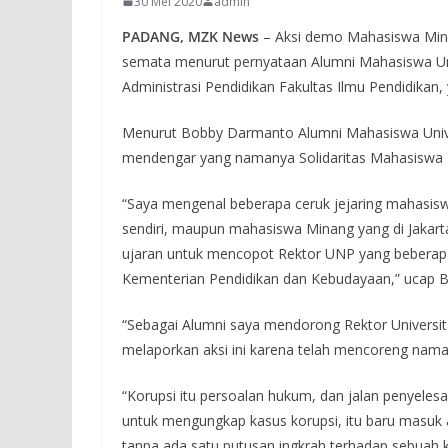
30 Mei 2020
admin
PADANG, MZK News
– Aksi demo Mahasiswa Minan
semata menurut pernyataan Alumni Mahasiswa Un
Administrasi Pendidikan Fakultas Ilmu Pendidikan, 
Menurut Bobby Darmanto Alumni Mahasiswa Univer
mendengar yang namanya Solidaritas Mahasiswa M
“Saya mengenal beberapa ceruk jejaring mahasiswa
sendiri, maupun mahasiswa Minang yang di Jakarta, 
ujaran untuk mencopot Rektor UNP yang beberapa w
Kementerian Pendidikan dan Kebudayaan,” ucap 
“Sebagai Alumni saya mendorong Rektor Universita
melaporkan aksi ini karena telah mencoreng nama
“Korupsi itu persoalan hukum, dan jalan penyelesa
untuk mengungkap kasus korupsi, itu baru masuk a
tanpa ada satu putusan ingkrah terhadap sebuah kasu