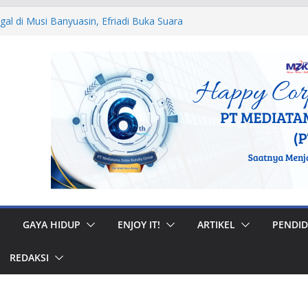
egal di Musi Banyuasin, Efriadi Buka Suara
n Putusan PA
 Ular dan Tawon, Damkar Sungai Penuh
Non-Kebakaran
dah Rumah di Gunung Kerinci, Anggota
astikan Bantuan Tepat Sasaran
W, Bupati Bursah Zarnubi Inisiasi
ih di Kota Lahat
 Muhidi Ajak Masyarakat Bangun
ntuk Jaga Ketertiban Sosial
GAYA HIDUP
ENJOY IT!
ARTIKEL
PENDID
REDAKSI