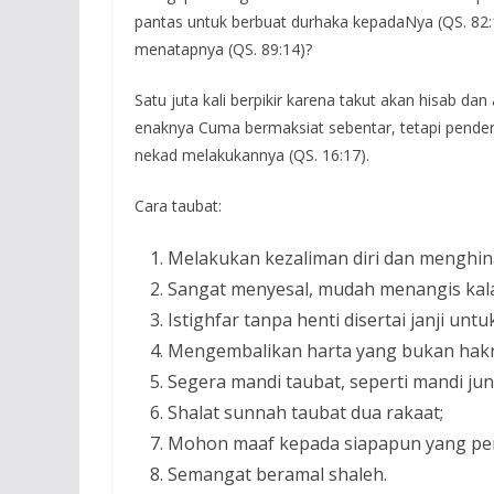
pantas untuk berbuat durhaka kepadaNya (QS. 82:
menatapnya (QS. 89:14)?
Satu juta kali berpikir karena takut akan hisab da
enaknya Cuma bermaksiat sebentar, tetapi pender
nekad melakukannya (QS. 16:17).
Cara taubat:
Melakukan kezaliman diri dan menghin
Sangat menyesal, mudah menangis kalau
Istighfar tanpa henti disertai janji unt
Mengembalikan harta yang bukan hak
Segera mandi taubat, seperti mandi jun
Shalat sunnah taubat dua rakaat;
Mohon maaf kepada siapapun yang pern
Semangat beramal shaleh.