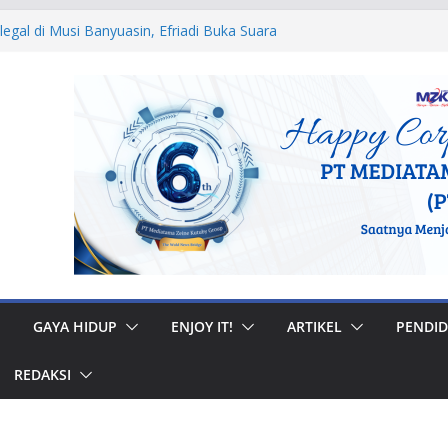
legal di Musi Banyuasin, Efriadi Buka Suara
dan Putusan PA
i Ular dan Tawon, Damkar Sungai Penuh
s Non-Kebakaran
edah Rumah di Gunung Kerinci, Anggota
 Pastikan Bantuan Tepat Sasaran
RW, Bupati Bursah Zarnubi Inisiasi
rsih di Kota Lahat
ar Muhidi Ajak Masyarakat Bangun
untuk Jaga Ketertiban Sosial
GAYA HIDUP
ENJOY IT!
ARTIKEL
PENDID
REDAKSI