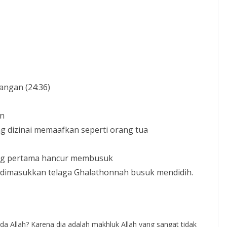
angan (24:36)
un
ng dizinai memaafkan seperti orang tua
ang pertama hancur membusuk
 dimasukkan telaga Ghalathonnah busuk mendidih.
 Allah? Karena dia adalah makhluk Allah yang sangat tidak