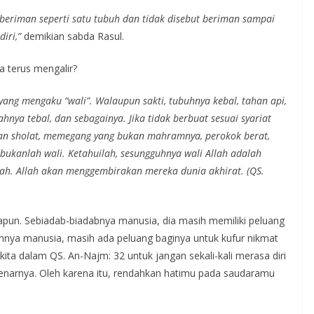
beriman seperti satu tubuh dan tidak disebut beriman sampai
diri,”
demikian sabda Rasul.
a terus mengalir?
ang mengaku “wali”. Walaupun sakti, tubuhnya kebal, tahan api,
nya tebal, dan sebagainya. Jika tidak berbuat sesuai syariat
akan sholat, memegang yang bukan mahramnya, perokok berat,
 bukanlah wali. Ketahuilah, sesungguhnya wali Allah adalah
ah. Allah akan menggembirakan mereka dunia akhirat. (QS.
papun. Sebiadab-biadabnya manusia, dia masih memiliki peluang
limnya manusia, masih ada peluang baginya untuk kufur nikmat
kita dalam QS. An-Najm: 32 untuk jangan sekali-kali merasa diri
ebenarnya. Oleh karena itu, rendahkan hatimu pada saudaramu