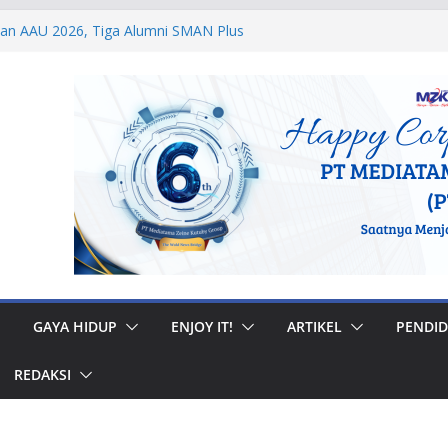
dan AAU 2026, Tiga Alumni SMAN Plus
stasi Membanggakan
egal di Musi Banyuasin, Efriadi Buka Suara
an Putusan PA
 Taruna Akpol Dampingi Siswa Sekolah
Taruna Bhakti 2026
anan Prajurit, Kodaeral V Hadiri Syukuran
BRI Surabaya
 Internasional, Personel Lanud Sulaiman
 Peserta World Boomerang Championship
GAYA HIDUP
ENJOY IT!
ARTIKEL
PENDID
REDAKSI