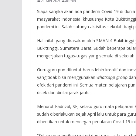
21 Mei 2020
admin
Siapa sangka akan ada pandemi Covid-19 di dunia
masyarakat Indonesia, khususnya Kota Bukitting
pandemi ini. Salah satunya aktivitas sekolah bagi p
Hal inilah yang dirasakan oleh SMAN 4 Bukittingg
Bukittinggi, Sumatera Barat. Sudah beberapa bulan 
mengerjakan tugas-tugas yang semula di sekolah 
Guru-guru pun dituntut harus lebih kreatif dan inov
yang tidak bisa menggunakan
whatsapp group
da
efek dari pandemi ini. Semua materi pelajaran pun
dicek dan dinilai jarak jauh.
Menurut Fadrizal, SE, selaku guru mata pelajaran 
sudah diberlakukan sejak April lalu untuk para gur
dihentikan untuk mencegah penularan Covid-19 ini
“Selain memberikan materi dan tugas, ada juga b