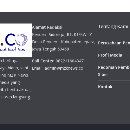
Tentang Kami
Alamat Redaksi:
Pendem Sidorejo, RT. 01/RW. 01
Desa Pendem, Kabupaten Jepara,
Perusahaan Pen
Jawa Tengah 59458
Profil Media
n berbagai
Call Center
: 082211604347
Pedoman Pembe
gaya hidup, seni
Email
: admin@mzknews.co
Siber
online MZK News
media yang
Kontak
ta-berita aktual,
n siaran langsung