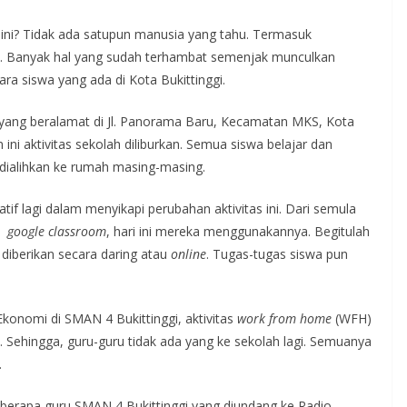
 ini? Tidak ada satupun manusia yang tahu. Termasuk
gi. Banyak hal yang sudah terhambat semenjak munculkan
ara siswa yang ada di Kota Bukittinggi.
i yang beralamat di Jl. Panorama Baru, Kecamatan MKS, Kota
ini aktivitas sekolah diliburkan. Semua siswa belajar dan
dialihkan ke rumah masing-masing.
atif lagi dalam menyikapi perubahan aktivitas ini. Dari semula
n
google classroom
, hari ini mereka menggunakannya. Begitulah
 diberikan secara daring atau
online
. Tugas-tugas siswa pun
Ekonomi di SMAN 4 Bukittinggi, aktivitas
work from home
(WFH)
u. Sehingga, guru-guru tidak ada yang ke sekolah lagi. Semuanya
.
eberapa guru SMAN 4 Bukittinggi yang diundang ke Radio