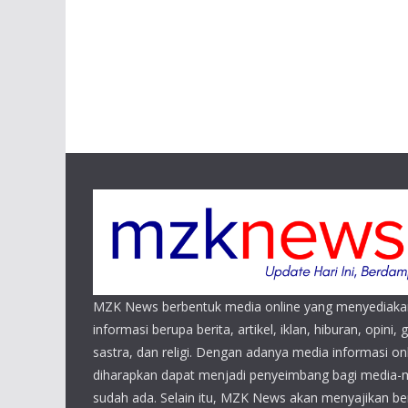
MZK News berbentuk media online yang menyediaka
informasi berupa berita, artikel, iklan, hiburan, opini, 
sastra, dan religi. Dengan adanya media informasi 
diharapkan dapat menjadi penyeimbang bagi media-
sudah ada. Selain itu, MZK News akan menyajikan beri