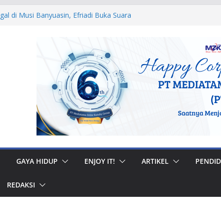
egal di Musi Banyuasin, Efriadi Buka Suara
n Putusan PA
 Ular dan Tawon, Damkar Sungai Penuh
Non-Kebakaran
dah Rumah di Gunung Kerinci, Anggota
astikan Bantuan Tepat Sasaran
W, Bupati Bursah Zarnubi Inisiasi
ih di Kota Lahat
 Muhidi Ajak Masyarakat Bangun
ntuk Jaga Ketertiban Sosial
GAYA HIDUP
ENJOY IT!
ARTIKEL
PENDID
REDAKSI