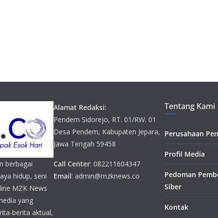
Tentang Kami
Alamat Redaksi:
Pendem Sidorejo, RT. 01/RW. 01
Desa Pendem, Kabupaten Jepara,
Perusahaan Pen
Jawa Tengah 59458
Profil Media
n berbagai
Call Center
: 082211604347
Pedoman Pembe
gaya hidup, seni
Email
: admin@mzknews.co
Siber
online MZK News
media yang
Kontak
ta-berita aktual,