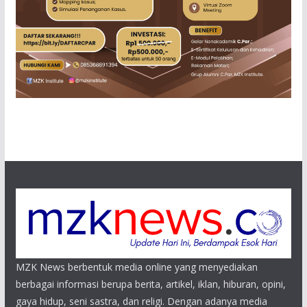
MZK News berbentuk media online yang menyediakan
berbagai informasi berupa berita, artikel, iklan, hiburan, opini,
gaya hidup, seni sastra, dan religi. Dengan adanya media