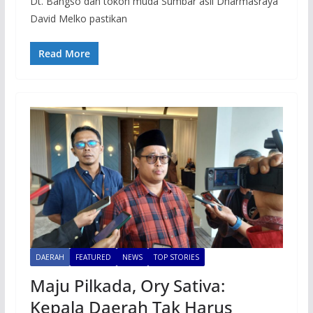
Dt. Bangso dan tokoh muda Sumbar asli Dharmasraya
David Melko pastikan
Read More
DAERAH
FEATURED
NEWS
TOP STORIES
Maju Pilkada, Ory Sativa:
Kepala Daerah Tak Harus