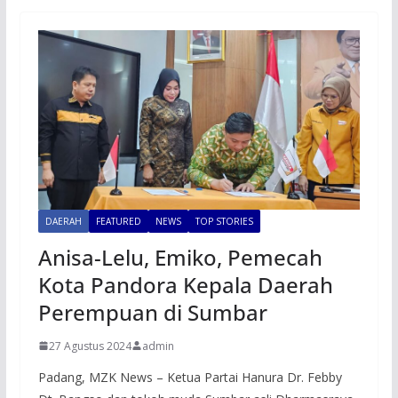
DAERAH
FEATURED
NEWS
TOP STORIES
Anisa-Lelu, Emiko, Pemecah
Kota Pandora Kepala Daerah
Perempuan di Sumbar
27 Agustus 2024
admin
Padang, MZK News – Ketua Partai Hanura Dr. Febby