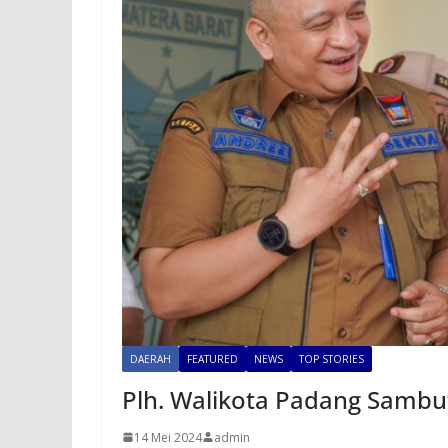
DAERAH
FEATURED
NEWS
TOP STORIES
Plh. Walikota Padang Samb
14 Mei 2024
admin