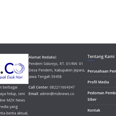
Tentang Kami
Alamat Redaksi:
Pendem Sidorejo, RT. 01/RW. 01
Desa Pendem, Kabupaten Jepara,
Perusahaan Pen
Jawa Tengah 59458
Profil Media
n berbagai
Call Center
: 082211604347
Pedoman Pembe
gaya hidup, seni
Email
: admin@mzknews.co
Siber
online MZK News
media yang
Kontak
ta-berita aktual,