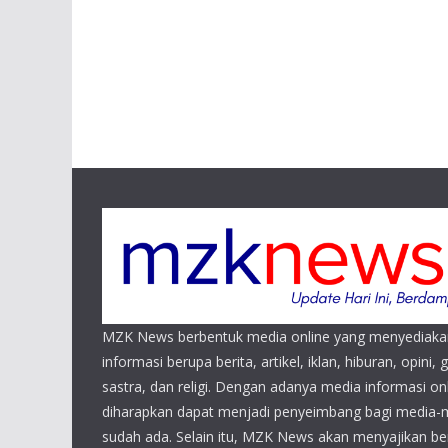
MZK News berbentuk media online yang menyediaka
informasi berupa berita, artikel, iklan, hiburan, opini, 
sastra, dan religi. Dengan adanya media informasi 
diharapkan dapat menjadi penyeimbang bagi media-
sudah ada. Selain itu, MZK News akan menyajikan beri