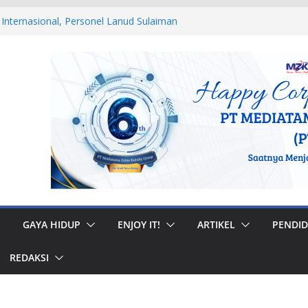
 Internasional, Personel Lanud Sulaiman
 Peserta World Boomerang Championship
dan AAU 2026, Tiga Alumni SMAN Plus
stasi Membanggakan
egal di Musi Banyuasin, Efriadi Buka Suara
an Putusan PA
 Taruna Akpol Dampingi Siswa Sekolah
Taruna Bhakti 2026
anan Prajurit, Kodaeral V Hadiri Syukuran
BRI Surabaya
GAYA HIDUP
ENJOY IT!
ARTIKEL
PENDID
REDAKSI