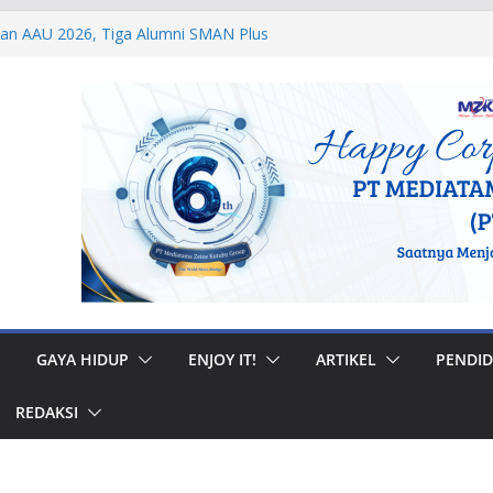
dan AAU 2026, Tiga Alumni SMAN Plus
stasi Membanggakan
egal di Musi Banyuasin, Efriadi Buka Suara
an Putusan PA
 Taruna Akpol Dampingi Siswa Sekolah
Taruna Bhakti 2026
anan Prajurit, Kodaeral V Hadiri Syukuran
BRI Surabaya
 Internasional, Personel Lanud Sulaiman
 Peserta World Boomerang Championship
GAYA HIDUP
ENJOY IT!
ARTIKEL
PENDID
REDAKSI