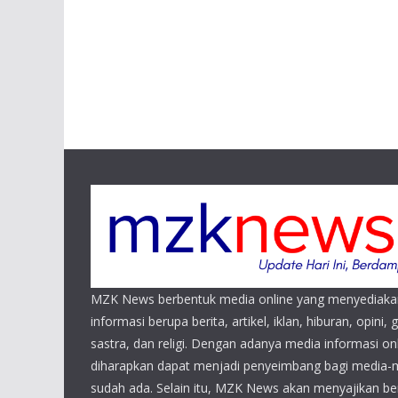
MZK News berbentuk media online yang menyediaka
informasi berupa berita, artikel, iklan, hiburan, opini, 
sastra, dan religi. Dengan adanya media informasi 
diharapkan dapat menjadi penyeimbang bagi media-
sudah ada. Selain itu, MZK News akan menyajikan beri