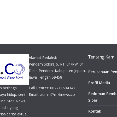
Tentang Kami
Alamat Redaksi:
Pendem Sidorejo, RT. 01/RW. 01
Desa Pendem, Kabupaten Jepara,
Perusahaan Pen
Jawa Tengah 59458
Profil Media
n berbagai
Call Center
: 082211604347
Pedoman Pembe
gaya hidup, seni
Email
: admin@mzknews.co
Siber
online MZK News
media yang
Kontak
ta-berita aktual,