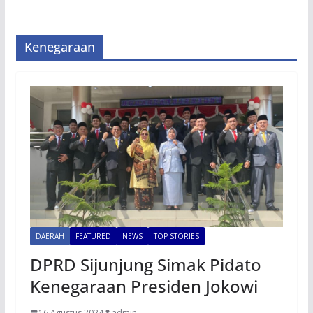
Kenegaraan
DAERAH
FEATURED
NEWS
TOP STORIES
DPRD Sijunjung Simak Pidato
Kenegaraan Presiden Jokowi
16 Agustus 2024
admin