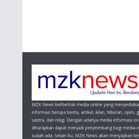
MZK News berbentuk media online yang menyediaka
informasi berupa berita, artikel, iklan, hiburan, opini, 
sastra, dan religi. Dengan adanya media informasi 
diharapkan dapat menjadi penyeimbang bagi media-
sudah ada. Selain itu, MZK News akan menyajikan beri