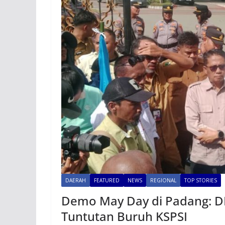
DAERAH
FEATURED
NEWS
REGIONAL
TOP STORIES
Demo May Day di Padang: DP
Tuntutan Buruh KSPSI