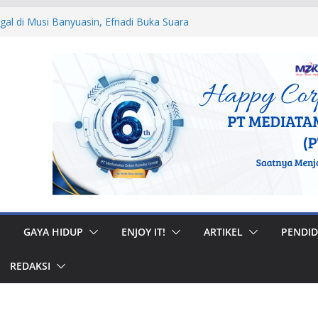
egal di Musi Banyuasin, Efriadi Buka Suara
n Putusan PA
 Ular dan Tawon, Damkar Sungai Penuh
Non-Kebakaran
dah Rumah di Gunung Kerinci, Anggota
astikan Bantuan Tepat Sasaran
W, Bupati Bursah Zarnubi Inisiasi
ih di Kota Lahat
 Muhidi Ajak Masyarakat Bangun
ntuk Jaga Ketertiban Sosial
GAYA HIDUP
ENJOY IT!
ARTIKEL
PENDID
REDAKSI