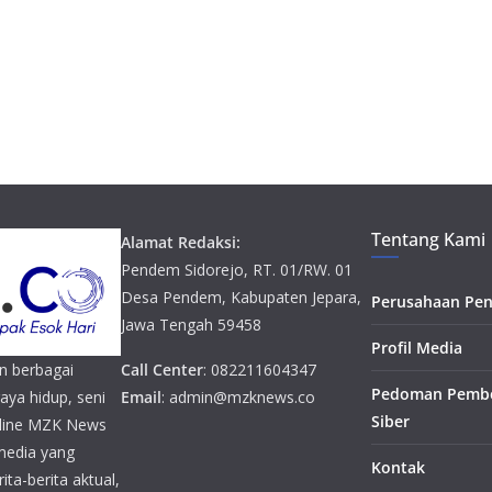
Tentang Kami
Alamat Redaksi:
Pendem Sidorejo, RT. 01/RW. 01
Desa Pendem, Kabupaten Jepara,
Perusahaan Pen
Jawa Tengah 59458
Profil Media
n berbagai
Call Center
: 082211604347
Pedoman Pembe
gaya hidup, seni
Email
: admin@mzknews.co
Siber
online MZK News
media yang
Kontak
ta-berita aktual,