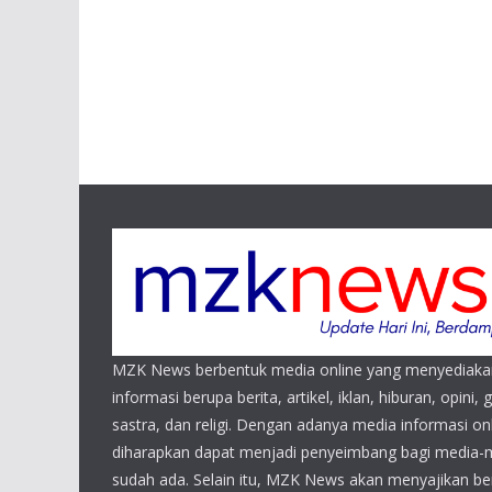
MZK News berbentuk media online yang menyediaka
informasi berupa berita, artikel, iklan, hiburan, opini, 
sastra, dan religi. Dengan adanya media informasi 
diharapkan dapat menjadi penyeimbang bagi media-
sudah ada. Selain itu, MZK News akan menyajikan beri