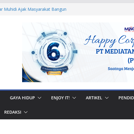
 Muhidi Ajak Masyarakat Bangun
ntuk Jaga Ketertiban Sosial
egal di Musi Banyuasin, Efriadi Buka Suara
n Putusan PA
 Ular dan Tawon, Damkar Sungai Penuh
Non-Kebakaran
dah Rumah di Gunung Kerinci, Anggota
astikan Bantuan Tepat Sasaran
W, Bupati Bursah Zarnubi Inisiasi
ih di Kota Lahat
GAYA HIDUP
ENJOY IT!
ARTIKEL
PENDID
REDAKSI