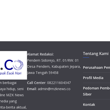
Tentang Kami
Alamat Redaksi:
Pendem Sidorejo, RT. 01/RW. 01
Desa Pendem, Kabupaten Jepara,
Perusahaan Pen
Jawa Tengah 59458
Profil Media
n berbagai
Call Center
: 082211604347
Pedoman Pembe
gaya hidup, seni
Email
: admin@mzknews.co
Siber
online MZK News
media yang
Kontak
ta-berita aktual,