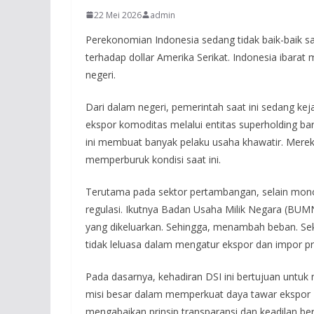
22 Mei 2026
admin
Perekonomian Indonesia sedang tidak baik-baik saja
terhadap dollar Amerika Serikat. Indonesia ibarat
negeri.
Dari dalam negeri, pemerintah saat ini sedang k
ekspor komoditas melalui entitas superholding ba
ini membuat banyak pelaku usaha khawatir. Merek
memperburuk kondisi saat ini.
Terutama pada sektor pertambangan, selain monop
regulasi. Ikutnya Badan Usaha Milik Negara (BU
yang dikeluarkan. Sehingga, menambah beban. Sek
tidak leluasa dalam mengatur ekspor dan impor pr
Pada dasarnya, kehadiran DSI ini bertujuan untuk
misi besar dalam memperkuat daya tawar ekspor In
mengabaikan prinsip transparansi dan keadilan be