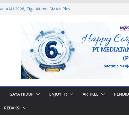
dan AAU 2026, Tiga Alumni SMAN Plus
stasi Membanggakan
egal di Musi Banyuasin, Efriadi Buka Suara
an Putusan PA
 Taruna Akpol Dampingi Siswa Sekolah
Taruna Bhakti 2026
anan Prajurit, Kodaeral V Hadiri Syukuran
BRI Surabaya
 Internasional, Personel Lanud Sulaiman
 Peserta World Boomerang Championship
GAYA HIDUP
ENJOY IT!
ARTIKEL
PENDID
REDAKSI