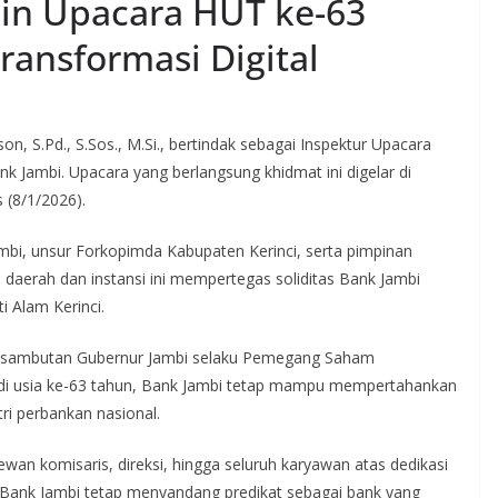
in Upacara HUT ke-63
ransformasi Digital
son, S.Pd., S.Sos., M.Si., bertindak sebagai Inspektur Upacara
k Jambi. Upacara yang berlangsung khidmat ini digelar di
 (8/1/2026).
Jambi, unsur Forkopimda Kabupaten Kerinci, serta pimpinan
erah dan instansi ini mempertegas soliditas Bank Jambi
i Alam Kerinci.
sambutan Gubernur Jambi selaku Pemegang Saham
 di usia ke-63 tahun, Bank Jambi tetap mampu mempertahankan
tri perbankan nasional.
wan komisaris, direksi, hingga seluruh karyawan atas dedikasi
t, Bank Jambi tetap menyandang predikat sebagai bank yang