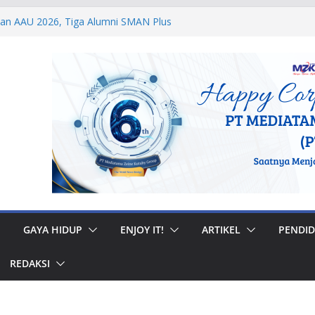
dan AAU 2026, Tiga Alumni SMAN Plus
stasi Membanggakan
egal di Musi Banyuasin, Efriadi Buka Suara
an Putusan PA
 Taruna Akpol Dampingi Siswa Sekolah
Taruna Bhakti 2026
anan Prajurit, Kodaeral V Hadiri Syukuran
BRI Surabaya
 Internasional, Personel Lanud Sulaiman
 Peserta World Boomerang Championship
GAYA HIDUP
ENJOY IT!
ARTIKEL
PENDID
REDAKSI