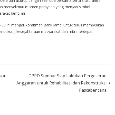
dera dan ditutup dengan sesi doa bersama serta silaturahmi
an menyelimuti momen perayaan yang menjadi simbol
akat Jambi ini.
63 ini menjadi komitmen Bank Jambi untuk terus memberikan
 pendukung kesejahteraan masyarakat dan mitra terdepan
son
DPRD Sumbar Siap Lakukan Pergeseran
Anggaran untuk Rehabilitasi dan Rekonstruksi
Pascabencana