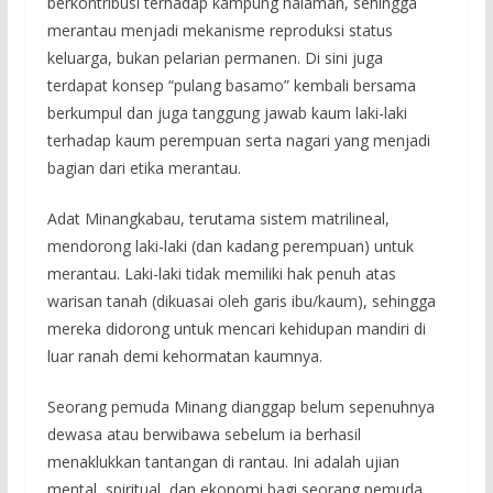
berkontribusi terhadap kampung halaman, sehingga
merantau menjadi mekanisme reproduksi status
keluarga, bukan pelarian permanen. Di sini juga
terdapat konsep “pulang basamo” kembali bersama
berkumpul dan juga tanggung jawab kaum laki-laki
terhadap kaum perempuan serta nagari yang menjadi
bagian dari etika merantau.
Adat Minangkabau, terutama sistem matrilineal,
mendorong laki-laki (dan kadang perempuan) untuk
merantau. Laki-laki tidak memiliki hak penuh atas
warisan tanah (dikuasai oleh garis ibu/kaum), sehingga
mereka didorong untuk mencari kehidupan mandiri di
luar ranah demi kehormatan kaumnya.
Seorang pemuda Minang dianggap belum sepenuhnya
dewasa atau berwibawa sebelum ia berhasil
menaklukkan tantangan di rantau. Ini adalah ujian
mental, spiritual, dan ekonomi bagi seorang pemuda