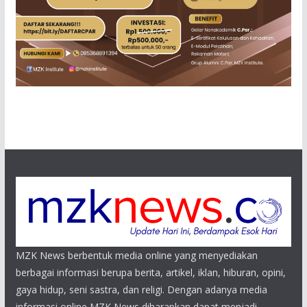
MZK News berbentuk media online yang menyediakan
berbagai informasi berupa berita, artikel, iklan, hiburan, opini,
gaya hidup, seni sastra, dan religi. Dengan adanya media
informasi online MZK News diharapkan dapat menjadi