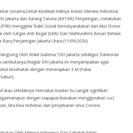
tar sesama,Untuk kesekian kalinya Konas Menwa Indonesia
KI Jakarta dan Karang Taruna (KATAR) Penjaringan, melakukan
 (PMI) menggelar Bakti Sosial Kemasyarakatan dan Aksi Donor
a oleh Satgas Anti Begal (SAB) Dan Silahturahmi Besan Betawi
 Baru,Penjaringan Jakarta Utara.(11/09/2020)
langsung Oleh Wakil Gubenur DKI Jakarta sekaligus Dankonas
a sambutanya,Wagub DKI Jakarta ini menyampaikan agar
rotokol kesehatan dengan menerapkan 3 M (Pakai
 Sabun)
M atau setidaknya memakai masker itu sangat signifikan
bagaimanapun dengan siapapun.biasakan menggunakan cuci
akan, kita bisa terbebas dari penyebaran virus Corona
Lakukan Oleh Menwa Indonesia Dan Sahabat Selalu