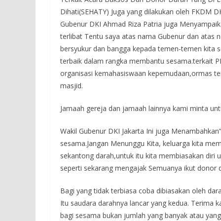
Dihati(SEHATY) Juga yang dilakukan oleh FKDM DK
Gubenur DKI Ahmad Riza Patria juga Menyampaikan
terlibat Tentu saya atas nama Gubenur dan atas
bersyukur dan bangga kepada temen-temen kita se
terbaik dalam rangka membantu sesama.terkait P
organisasi kemahasiswaan kepemudaan,ormas te
masjid.
Jamaah gereja dan jamaah lainnya kami minta untu
Wakil Gubenur DKI Jakarta Ini juga Menambahkan”
sesama.Jangan Menunggu Kita, keluarga kita mem
sekantong darah,untuk itu kita membiasakan dir
seperti sekarang mengajak Semuanya ikut donor 
Bagi yang tidak terbiasa coba dibiasakan oleh dara
Itu saudara darahnya lancar yang kedua. Terima k
bagi sesama bukan jumlah yang banyak atau yang b