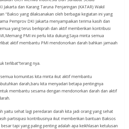
I Jakarta dan Karang Taruna Penjaringan (KATAR) Wakil
 “Bakso yang dilaksanakan oleh berbagai kegiatan ini yang
 nama Pemprov DKI Jakarta menyampaikan terima kasih dan
mua yang terus berkiprah dan aktif memberikan kontribusi
MI,Memang PMI ini perlu kita dukung.Saya minta semua
rlibat aktif membantu PMI mendonorkan darah bahkan jamaah
k terlibat”terang nya.
semua komunitas kita minta ikut aktif membantu
butuhkan darah,baru kita menyadari betapa pentingnya
i untuk membantu sesama dengan mendonorkan darah dan aktif
darah.
h yaitu sehat lagi peredaran darah kita jadi orang yang sehat
asih partisipasi kontribusinya ikut memberikan bantuan Baksos
esar tapi yang paling penting adalah apa keikhlasan ketulusan