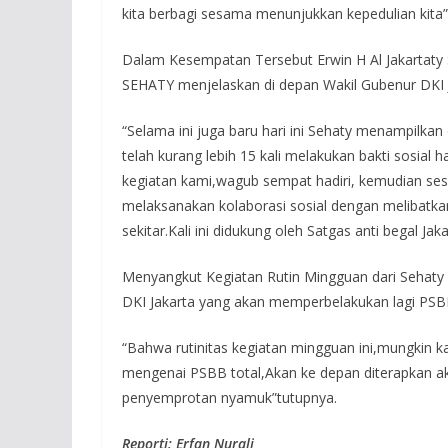
kita berbagi sesama menunjukkan kepedulian kit
Dalam Kesempatan Tersebut Erwin H Al Jakarta
SEHATY menjelaskan di depan Wakil Gubenur DKI
“Selama ini juga baru hari ini Sehaty menampilk
telah kurang lebih 15 kali melakukan bakti sosial 
kegiatan kami,wagub sempat hadiri, kemudian se
melaksanakan kolaborasi sosial dengan melibatka
sekitar.Kali ini didukung oleh Satgas anti begal Ja
Menyangkut Kegiatan Rutin Mingguan dari Sehaty
DKI Jakarta yang akan memperbelakukan lagi PSBB
“Bahwa rutinitas kegiatan mingguan ini,mungkin 
mengenai PSBB total,Akan ke depan diterapkan a
penyemprotan nyamuk”tutupnya.
Reporti: Erfan Nurali