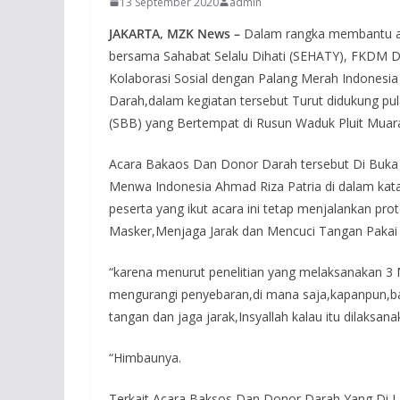
13 September 2020
admin
JAKARTA, MZK News –
Dalam rangka membantu an
bersama Sahabat Selalu Dihati (SEHATY), FKDM D
Kolaborasi Sosial dengan Palang Merah Indonesia
Darah,dalam kegiatan tersebut Turut didukung pul
(SBB) yang Bertempat di Rusun Waduk Pluit Muara
Acara Bakaos Dan Donor Darah tersebut Di Buka 
Menwa Indonesia Ahmad Riza Patria di dalam kat
peserta yang ikut acara ini tetap menjalankan p
Masker,Menjaga Jarak dan Mencuci Tangan Pakai
“karena menurut penelitian yang melaksanakan 3 
mengurangi penyebaran,di mana saja,kapanpun,
tangan dan jaga jarak,Insyallah kalau itu dilaksan
“Himbaunya.
Terkait Acara Baksos Dan Donor Darah Yang Di 