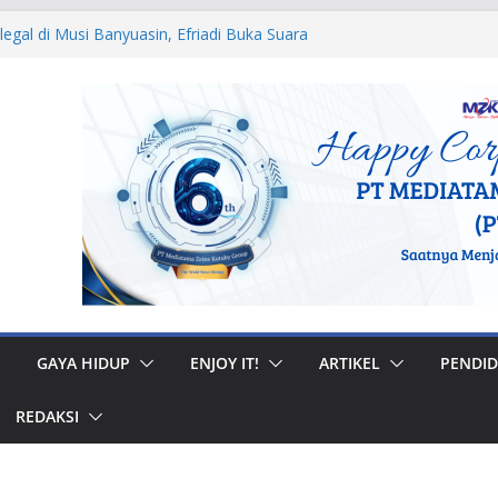
legal di Musi Banyuasin, Efriadi Buka Suara
dan Putusan PA
i Ular dan Tawon, Damkar Sungai Penuh
s Non-Kebakaran
edah Rumah di Gunung Kerinci, Anggota
 Pastikan Bantuan Tepat Sasaran
RW, Bupati Bursah Zarnubi Inisiasi
rsih di Kota Lahat
ar Muhidi Ajak Masyarakat Bangun
untuk Jaga Ketertiban Sosial
GAYA HIDUP
ENJOY IT!
ARTIKEL
PENDID
REDAKSI