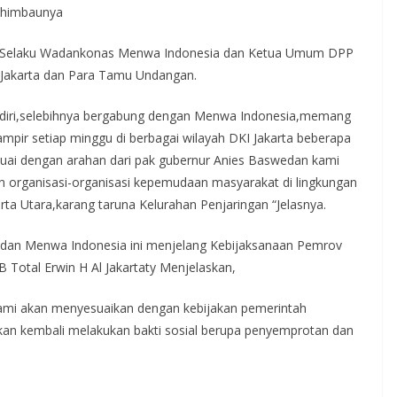
a”himbaunya
ty Selaku Wadankonas Menwa Indonesia dan Ketua Umum DPP
 Jakarta dan Para Tamu Undangan.
an diri,selebihnya bergabung dengan Menwa Indonesia,memang
hampir setiap minggu di berbagai wilayah DKI Jakarta beberapa
suai dengan arahan dari pak gubernur Anies Baswedan kami
n organisasi-organisasi kepemudaan masyarakat di lingkungan
karta Utara,karang taruna Kelurahan Penjaringan “Jelasnya.
 dan Menwa Indonesia ini menjelang Kebijaksanaan Pemrov
 Total Erwin H Al Jakartaty Menjelaskan,
kami akan menyesuaikan dengan kebijakan pemerintah
kan kembali melakukan bakti sosial berupa penyemprotan dan