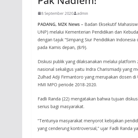
Pak Nadiem!
8 September 2020
admin
PADANG, MZK News –
Badan Eksekutif Mahasisw
UNP) melalui Kementerian Pendidikan dan Kebud
dengan tajuk “Simpang Siur Pendidikan Indonesia
pada Kamis depan, (8/9).
Diskusi publik yang dilaksanakan melalui platfor
nasional sekaligus yaitu Indra Charismiadji yang 
Zulhad Adji Firmantoro yang merupakan dosen di 
HMI MPO periode 2018-2020.
Fadli Randa (22) mengatakan bahwa tujuan diskusi 
serius bagi masyarakat.
“Tentunya masyarakat menyorot kebijakan pendid
yang cenderung kontroversial,” ujar Fadli Rand