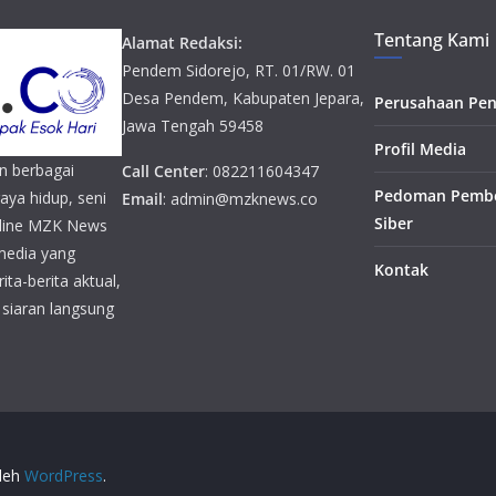
Tentang Kami
Alamat Redaksi:
Pendem Sidorejo, RT. 01/RW. 01
Desa Pendem, Kabupaten Jepara,
Perusahaan Pen
Jawa Tengah 59458
Profil Media
n berbagai
Call Center
: 082211604347
Pedoman Pembe
gaya hidup, seni
Email
: admin@mzknews.co
Siber
online MZK News
media yang
Kontak
ta-berita aktual,
n siaran langsung
oleh
WordPress
.