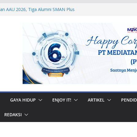
dan AAU 2026, Tiga Alumni SMAN Plus
stasi Membanggakan
egal di Musi Banyuasin, Efriadi Buka Suara
an Putusan PA
 Taruna Akpol Dampingi Siswa Sekolah
Taruna Bhakti 2026
anan Prajurit, Kodaeral V Hadiri Syukuran
BRI Surabaya
 Internasional, Personel Lanud Sulaiman
 Peserta World Boomerang Championship
GAYA HIDUP
ENJOY IT!
ARTIKEL
PENDID
REDAKSI