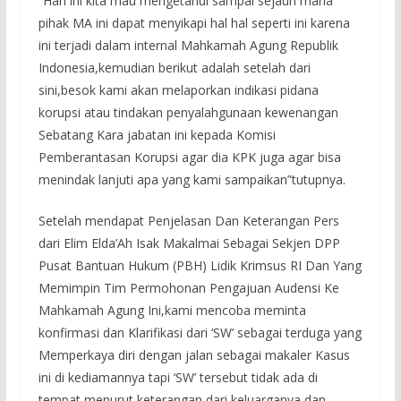
“Hari ini kita mau mengetahui sampai sejauh mana
pihak MA ini dapat menyikapi hal hal seperti ini karena
ini terjadi dalam internal Mahkamah Agung Republik
Indonesia,kemudian berikut adalah setelah dari
sini,besok kami akan melaporkan indikasi pidana
korupsi atau tindakan penyalahgunaan kewenangan
Sebatang Kara jabatan ini kepada Komisi
Pemberantasan Korupsi agar dia KPK juga agar bisa
menindak lanjuti apa yang kami sampaikan”tutupnya.
Setelah mendapat Penjelasan Dan Keterangan Pers
dari Elim Elda’Ah Isak Makalmai Sebagai Sekjen DPP
Pusat Bantuan Hukum (PBH) Lidik Krimsus RI Dan Yang
Memimpin Tim Permohonan Pengajuan Audensi Ke
Mahkamah Agung Ini,kami mencoba meminta
konfirmasi dan Klarifikasi dari ‘SW’ sebagai terduga yang
Memperkaya diri dengan jalan sebagai makaler Kasus
ini di kediamannya tapi ‘SW’ tersebut tidak ada di
tempat menurut keterangan dari keluarganya dan