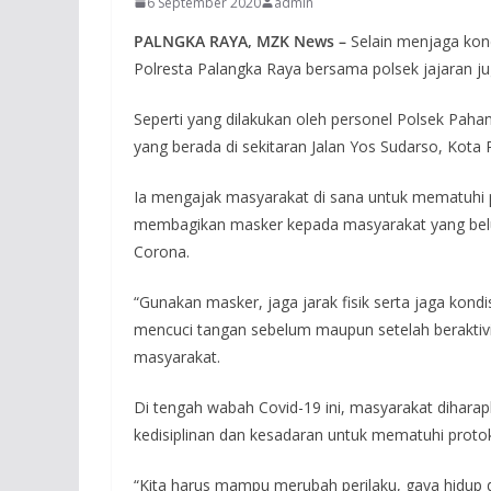
6 September 2020
admin
PALNGKA RAYA, MZK News –
Selain menjaga kon
Polresta Palangka Raya bersama polsek jajaran ju
Seperti yang dilakukan oleh personel Polsek Pah
yang berada di sekitaran Jalan Yos Sudarso, Kota
Ia mengajak masyarakat di sana untuk mematuhi pr
membagikan masker kepada masyarakat yang belu
Corona.
“Gunakan masker, jaga jarak fisik serta jaga kondi
mencuci tangan sebelum maupun setelah beraktiv
masyarakat.
Di tengah wabah Covid-19 ini, masyarakat dihar
kedisiplinan dan kesadaran untuk mematuhi protok
“Kita harus mampu merubah perilaku, gaya hidup d