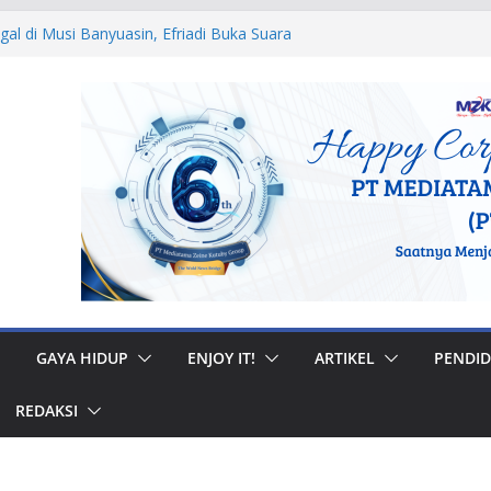
egal di Musi Banyuasin, Efriadi Buka Suara
n Putusan PA
 Ular dan Tawon, Damkar Sungai Penuh
Non-Kebakaran
dah Rumah di Gunung Kerinci, Anggota
astikan Bantuan Tepat Sasaran
W, Bupati Bursah Zarnubi Inisiasi
ih di Kota Lahat
 Muhidi Ajak Masyarakat Bangun
ntuk Jaga Ketertiban Sosial
GAYA HIDUP
ENJOY IT!
ARTIKEL
PENDID
REDAKSI