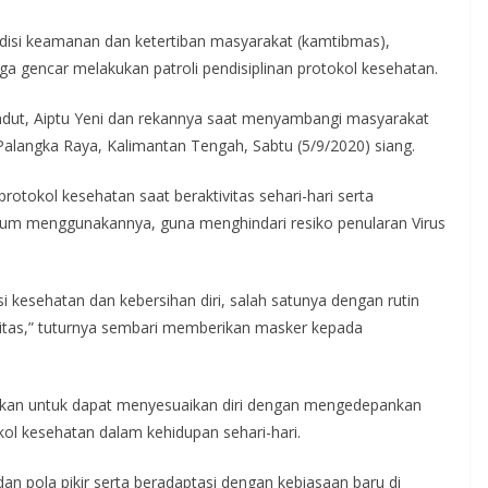
disi keamanan dan ketertiban masyarakat (kamtibmas),
ga gencar melakukan patroli pendisiplinan protokol kesehatan.
andut, Aiptu Yeni dan rekannya saat menyambangi masyarakat
 Palangka Raya, Kalimantan Tengah, Sabtu (5/9/2020) siang.
otokol kesehatan saat beraktivitas sehari-hari serta
m menggunakannya, guna menghindari resiko penularan Virus
si kesehatan dan kebersihan diri, salah satunya dengan rutin
itas,” tuturnya sembari memberikan masker kepada
apkan untuk dapat menyesuaikan diri dengan mengedepankan
ol kesehatan dalam kehidupan sehari-hari.
an pola pikir serta beradaptasi dengan kebiasaan baru di