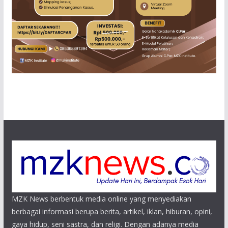
MZK News berbentuk media online yang menyediakan
berbagai informasi berupa berita, artikel, iklan, hiburan, opini,
gaya hidup, seni sastra, dan religi. Dengan adanya media