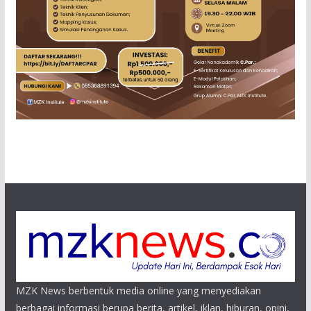
MZK News berbentuk media online yang menyediakan
berbagai informasi berupa berita, artikel, iklan, hiburan, opini,