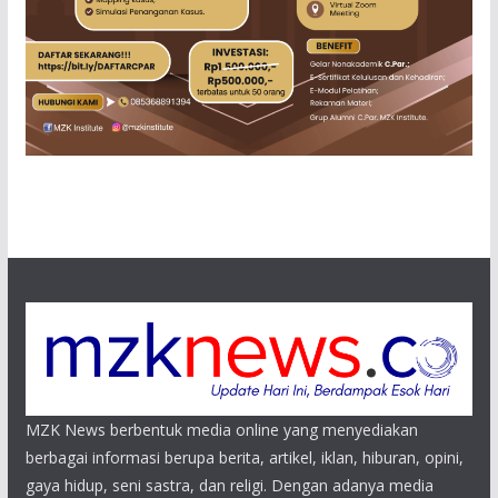
MZK News berbentuk media online yang menyediakan
berbagai informasi berupa berita, artikel, iklan, hiburan, opini,
gaya hidup, seni sastra, dan religi. Dengan adanya media