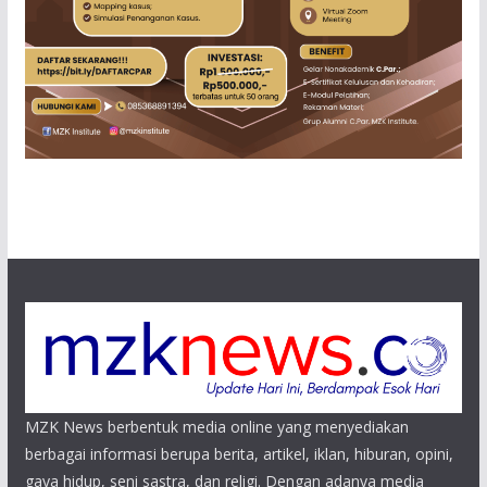
MZK News berbentuk media online yang menyediakan
berbagai informasi berupa berita, artikel, iklan, hiburan, opini,
gaya hidup, seni sastra, dan religi. Dengan adanya media