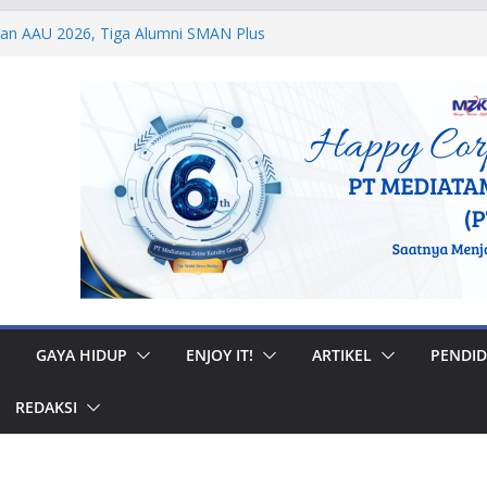
dan AAU 2026, Tiga Alumni SMAN Plus
stasi Membanggakan
egal di Musi Banyuasin, Efriadi Buka Suara
an Putusan PA
 Taruna Akpol Dampingi Siswa Sekolah
Taruna Bhakti 2026
anan Prajurit, Kodaeral V Hadiri Syukuran
BRI Surabaya
 Internasional, Personel Lanud Sulaiman
 Peserta World Boomerang Championship
GAYA HIDUP
ENJOY IT!
ARTIKEL
PENDID
REDAKSI