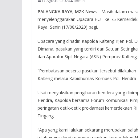
17 Agustus 2020
admin
PALANGKA RAYA, MZK News –
Masih dalam masa 
menyelenggarakan Upacara HUT ke-75 Kemerdekaa
Raya, Senin (17/08/2020) pagi.
Upacara yang dihadiri Kapolda Kalteng Irjen Pol. 
Dimana, pasukan yang terdiri dari Satuan Setingk
dan Aparatur Sipil Negara (ASN) Pemprov Kalteng.
“Pembatasan peserta pasukan tersebut dilakukan
Kalteng melalui Kabidhumas Kombes Pol. Hendr
Usai menyaksikan pengibaran bendera yang dipimpi
Hendra, Kapolda bersama Forum Komunikasi Pimp
peringatan detik-detik proklamasi kemerdekaan RI 
Tingang.
“Apa yang kami lalukan sekarang merupakan sala
telah gugur demi memperjuangkan kemerdekan Neg