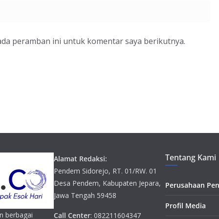
ada peramban ini untuk komentar saya berikutnya.
Tentang Kami
Alamat Redaksi:
Pendem Sidorejo, RT. 01/RW. 01
Desa Pendem, Kabupaten Jepara,
Perusahaan Pen
Jawa Tengah 59458
Profil Media
n berbagai
Call Center
: 082211604347