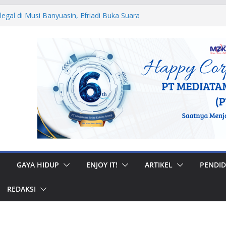
ar Muhidi Ajak Masyarakat Bangun
untuk Jaga Ketertiban Sosial
legal di Musi Banyuasin, Efriadi Buka Suara
dan Putusan PA
i Ular dan Tawon, Damkar Sungai Penuh
s Non-Kebakaran
edah Rumah di Gunung Kerinci, Anggota
 Pastikan Bantuan Tepat Sasaran
RW, Bupati Bursah Zarnubi Inisiasi
rsih di Kota Lahat
GAYA HIDUP
ENJOY IT!
ARTIKEL
PENDID
REDAKSI