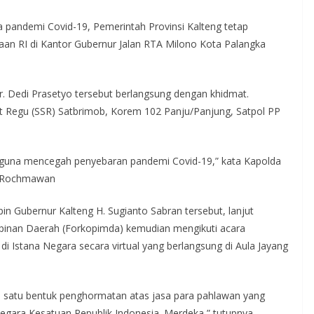
pandemi Covid-19, Pemerintah Provinsi Kalteng tetap
n RI di Kantor Gubernur Jalan RTA Milono Kota Palangka
Dr. Dedi Prasetyo tersebut berlangsung dengan khidmat.
at Regu (SSR) Satbrimob, Korem 102 Panju/Panjung, Satpol PP
 guna mencegah penyebaran pandemi Covid-19,” kata Kapolda
a Rochmawan
n Gubernur Kalteng H. Sugianto Sabran tersebut, lanjut
inan Daerah (Forkopimda) kemudian mengikuti acara
di Istana Negara secara virtual yang berlangsung di Aula Jayang
h satu bentuk penghormatan atas jasa para pahlawan yang
ara Kesatuan Republik Indonesia. Merdeka,” tutupnya.