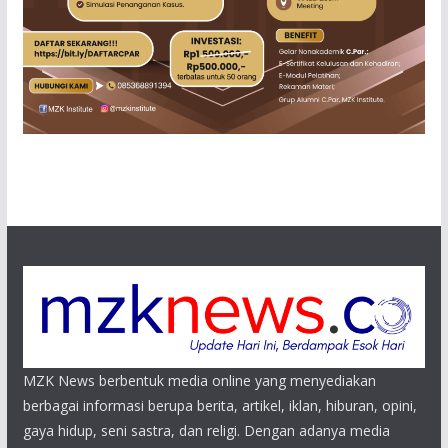
MZK News berbentuk media online yang menyediakan
berbagai informasi berupa berita, artikel, iklan, hiburan, opini,
gaya hidup, seni sastra, dan religi. Dengan adanya media