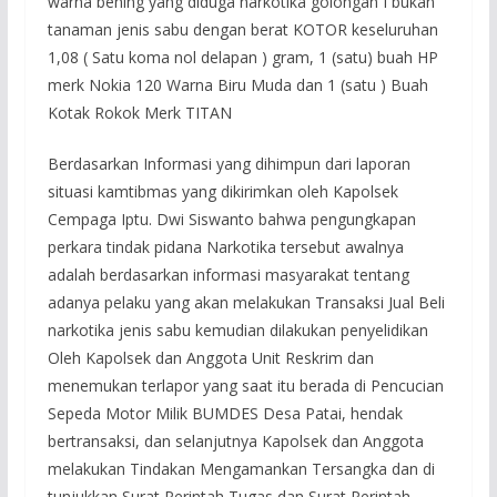
warna bening yang diduga narkotika golongan I bukan
tanaman jenis sabu dengan berat KOTOR keseluruhan
1,08 ( Satu koma nol delapan ) gram, 1 (satu) buah HP
merk Nokia 120 Warna Biru Muda dan 1 (satu ) Buah
Kotak Rokok Merk TITAN
Berdasarkan Informasi yang dihimpun dari laporan
situasi kamtibmas yang dikirimkan oleh Kapolsek
Cempaga Iptu. Dwi Siswanto bahwa pengungkapan
perkara tindak pidana Narkotika tersebut awalnya
adalah berdasarkan informasi masyarakat tentang
adanya pelaku yang akan melakukan Transaksi Jual Beli
narkotika jenis sabu kemudian dilakukan penyelidikan
Oleh Kapolsek dan Anggota Unit Reskrim dan
menemukan terlapor yang saat itu berada di Pencucian
Sepeda Motor Milik BUMDES Desa Patai, hendak
bertransaksi, dan selanjutnya Kapolsek dan Anggota
melakukan Tindakan Mengamankan Tersangka dan di
tunjukkan Surat Perintah Tugas dan Surat Perintah