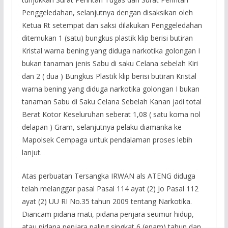
Penggeledahan, selanjutnya dengan disaksikan oleh
Ketua Rt setempat dan saksi dilakukan Penggeledahan
ditemukan 1 (satu) bungkus plastik klip berisi butiran
Kristal warna bening yang diduga narkotika golongan I
bukan tanaman jenis Sabu di saku Celana sebelah Kiri
dan 2 ( dua ) Bungkus Plastik klip berisi butiran Kristal
warna bening yang diduga narkotika golongan I bukan
tanaman Sabu di Saku Celana Sebelah Kanan jadi total
Berat Kotor Keseluruhan seberat 1,08 ( satu koma nol
delapan ) Gram, selanjutnya pelaku diamanka ke
Mapolsek Cempaga untuk pendalaman proses lebih
lanjut.
Atas perbuatan Tersangka IRWAN als ATENG diduga
telah melanggar pasal Pasal 114 ayat (2) Jo Pasal 112
ayat (2) UU RI No.35 tahun 2009 tentang Narkotika.
Diancam pidana mati, pidana penjara seumur hidup,
atau pidana penjara paling singkat 6 (enam) tahun dan