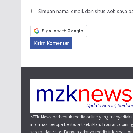
Simpan nama, email, dan situs web saya p
MZK News berbentuk media online yang menyediaka
informasi berupa berita, artikel, iklan, hiburan, opini, 
sastra, dan religi. Dengan adanya media informasi 