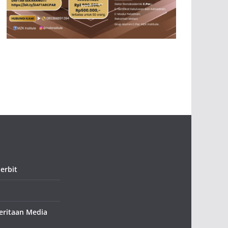
erbit
ritaan Media