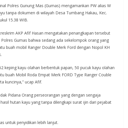
minal Polres Gunung Mas (Gumas) mengamankan PW alias W
yu tanpa dokumen di wilayah Desa Tumbang Hakau, Kec.
ukul 15.38 WIB.
treskrim AKP Afif Hasan mengatakan penangkapan tersebut
a Polres Gumas bahwa sedang ada sekelompok orang yang
tu buah mobil Ranger Double Merk Ford dengan Nopol KH
.
62 keping kayu olahan berbentuk papan, 50 pucuk kayu olahan
atu buah Mobil Roda Empat Merk FORD Type Ranger Couble
a kuncinya,” ucap Afif.
indak Pidana Orang perseorangan yang dengan sengaja
il hutan kayu yang tanpa dilengkapi surat ijin dari pejabat
 untuk penyidikan lebih lanjut.