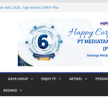
dan AAU 2026, Tiga Alumni SMAN Plus
stasi Membanggakan
egal di Musi Banyuasin, Efriadi Buka Suara
an Putusan PA
 Taruna Akpol Dampingi Siswa Sekolah
Taruna Bhakti 2026
anan Prajurit, Kodaeral V Hadiri Syukuran
BRI Surabaya
 Internasional, Personel Lanud Sulaiman
 Peserta World Boomerang Championship
GAYA HIDUP
ENJOY IT!
ARTIKEL
PENDID
REDAKSI