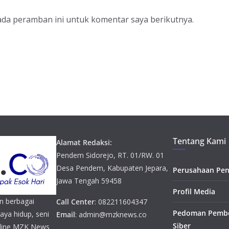
ada peramban ini untuk komentar saya berikutnya.
Tentang Kami
Alamat Redaksi:
Pendem Sidorejo, RT. 01/RW. 01
Desa Pendem, Kabupaten Jepara,
Perusahaan Pen
Jawa Tengah 59458
Profil Media
n berbagai
Call Center
: 082211604347
Pedoman Pembe
gaya hidup, seni
Email
: admin@mzknews.co
Siber
online MZK News