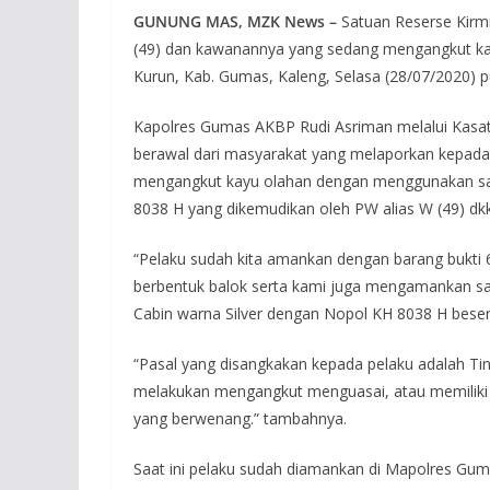
GUNUNG MAS, MZK News –
Satuan Reserse Kir
(49) dan kawanannya yang sedang mengangkut ka
Kurun, Kab. Gumas, Kaleng, Selasa (28/07/2020) p
Kapolres Gumas AKBP Rudi Asriman melalui Kasa
berawal dari masyarakat yang melaporkan kepad
mengangkut kayu olahan dengan menggunakan sa
8038 H yang dikemudikan oleh PW alias W (49) dkk
“Pelaku sudah kita amankan dengan barang bukti 
berbentuk balok serta kami juga mengamankan s
Cabin warna Silver dengan Nopol KH 8038 H besert
“Pasal yang disangkakan kepada pelaku adalah T
melakukan mengangkut menguasai, atau memiliki has
yang berwenang.” tambahnya.
Saat ini pelaku sudah diamankan di Mapolres Gumas